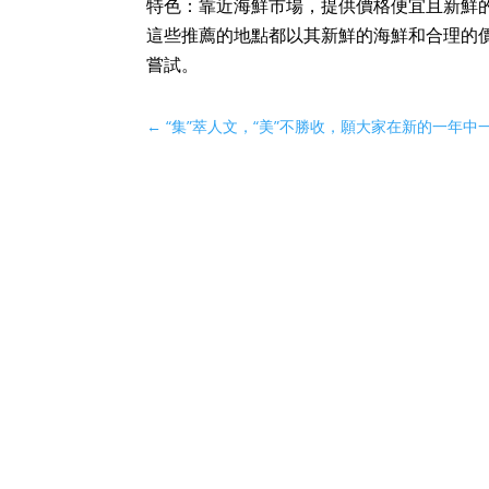
特色：靠近海鮮市場，提供價格便宜且新鮮
這些推薦的地點都以其新鮮的海鮮和合理的
嘗試。
←
“集”萃人文，“美”不勝收，願大家在新的一年中一