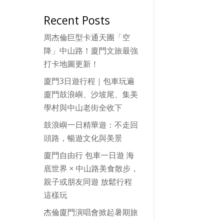
Recent Posts
周杰倫巨型卡通天團「空
降」中山路！廈門文旅最強
打卡地圖更新！
廈門3日遊行程｜包車玩遍
廈門鼓浪嶼、沙坡尾、集美
學村與中山老街全收下
鼓浪嶼一日精華遊：不走回
頭路，暢遊文化與美景
廈門自由行 包車一日遊 海
底世界 × 中山路美食散步，
親子或朋友同遊 放鬆行程
這樣玩
杰倫廈門演唱會掀起暑期旅