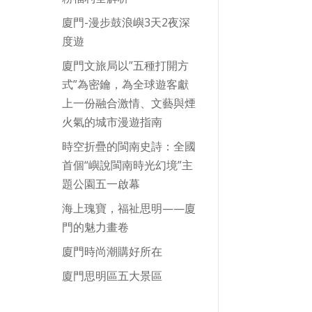
廈門-漫步鼓浪嶼3天2夜深
度遊
廈門文旅局以”五種打開方
式”為密鑰，為全球遊客獻
上一份融合激情、文藝與煙
火氣的城市漫遊指南
時空折疊的閩南史詩：全國
首個“嶼說閩南時光幻境”主
題公園五一啟幕
海上瑰寶，福祉思明——廈
門的魅力畫卷
廈門時尚潮購好所在
廈門思明區五大景區