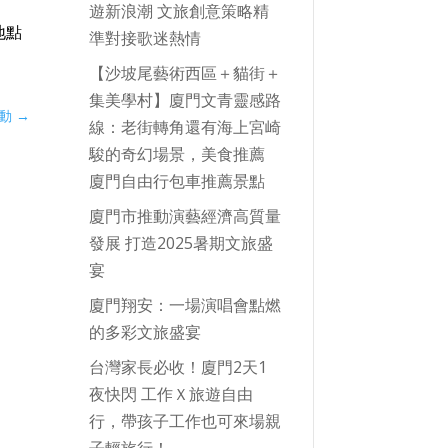
遊新浪潮 文旅創意策略精
地點
準對接歌迷熱情
【沙坡尾藝術西區＋貓街＋
集美學村】廈門文青靈感路
動
→
線：老街轉角還有海上宮崎
駿的奇幻場景，美食推薦
廈門自由行包車推薦景點
廈門市推動演藝經濟高質量
發展 打造2025暑期文旅盛
宴
廈門翔安：一場演唱會點燃
的多彩文旅盛宴
台灣家長必收！廈門2天1
夜快閃 工作Ｘ旅遊自由
行，帶孩子工作也可來場親
子輕旅行！