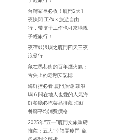
台灣家長必收！廈門2天1
夜快閃 工作Ｘ旅遊自由
行，帶孩子工作也可來場親
子輕旅行！
夜宿鼓浪嶼之廈門四天三夜
浪曼行
藏在馬巷街的百年煙火氣：
舌尖上的老翔安記憶
海鮮控必看 廈門旅遊 鼓浪
嶼 6 間在地人也愛的人氣海
鮮餐廳必吃菜品推薦 海鮮
餐廳平均消費價格
2025年“五一”廈門文旅重磅
推薦：五大“幸福開廈門”寵
粉福利全解析