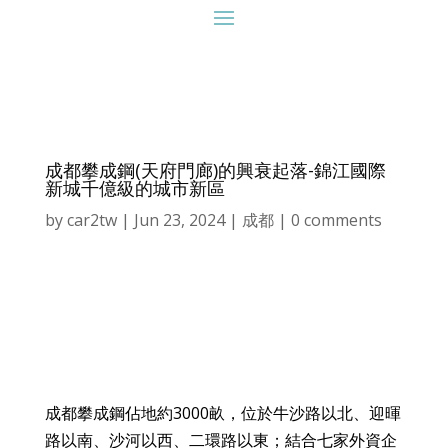
成都攀成鋼(天府門廊)的興衰起落-錦江國際
新城千億級的城市新區
by
car2tw
|
Jun 23, 2024
|
成都
|
0 comments
成都攀成鋼佔地約3000畝，位於牛沙路以北、迎暉
路以南、沙河以西、二環路以東；結合七家外資企