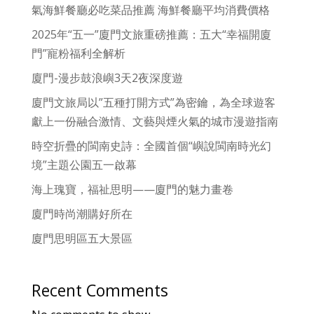
氣海鮮餐廳必吃菜品推薦 海鮮餐廳平均消費價格
2025年“五一”廈門文旅重磅推薦：五大“幸福開廈
門”寵粉福利全解析
廈門-漫步鼓浪嶼3天2夜深度遊
廈門文旅局以”五種打開方式”為密鑰，為全球遊客
獻上一份融合激情、文藝與煙火氣的城市漫遊指南
時空折疊的閩南史詩：全國首個“嶼說閩南時光幻
境”主題公園五一啟幕
海上瑰寶，福祉思明——廈門的魅力畫卷
廈門時尚潮購好所在
廈門思明區五大景區
Recent Comments