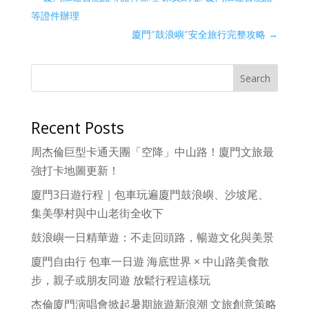
等證件辦理
廈門″鼓浪嶼″安全旅行完整攻略
→
Search
Recent Posts
周杰倫巨型卡通天團「空降」中山路！廈門文旅最
強打卡地圖更新！
廈門3日遊行程｜包車玩遍廈門鼓浪嶼、沙坡尾、
集美學村與中山老街全收下
鼓浪嶼一日精華遊：不走回頭路，暢遊文化與美景
廈門自由行 包車一日遊 海底世界 × 中山路美食散
步，親子或朋友同遊 放鬆行程這樣玩
杰倫廈門演唱會掀起暑期旅遊新浪潮 文旅創意策略