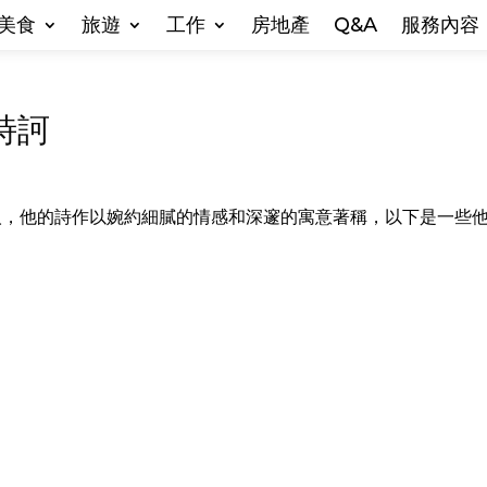
美食
旅遊
工作
房地產
Q&A
服務內容
詩訶
名詩人，他的詩作以婉約細膩的情感和深邃的寓意著稱，以下是一些