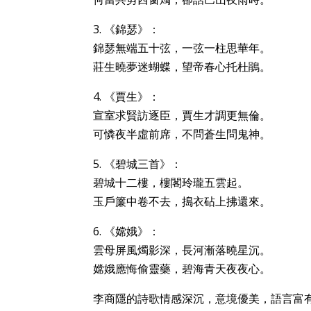
3. 《錦瑟》：
錦瑟無端五十弦，一弦一柱思華年。
莊生曉夢迷蝴蝶，望帝春心托杜鵑。
4. 《賈生》：
宣室求賢訪逐臣，賈生才調更無倫。
可憐夜半虛前席，不問蒼生問鬼神。
5. 《碧城三首》：
碧城十二樓，樓閣玲瓏五雲起。
玉戶簾中卷不去，搗衣砧上拂還來。
6. 《嫦娥》：
雲母屏風燭影深，長河漸落曉星沉。
嫦娥應悔偷靈藥，碧海青天夜夜心。
李商隱的詩歌情感深沉，意境優美，語言富有