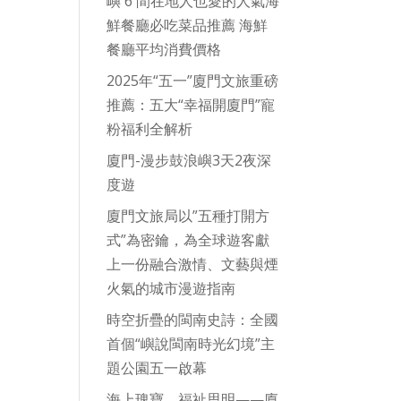
嶼 6 間在地人也愛的人氣海
鮮餐廳必吃菜品推薦 海鮮
餐廳平均消費價格
2025年“五一”廈門文旅重磅
推薦：五大“幸福開廈門”寵
粉福利全解析
廈門-漫步鼓浪嶼3天2夜深
度遊
廈門文旅局以”五種打開方
式”為密鑰，為全球遊客獻
上一份融合激情、文藝與煙
火氣的城市漫遊指南
時空折疊的閩南史詩：全國
首個“嶼說閩南時光幻境”主
題公園五一啟幕
海上瑰寶，福祉思明——廈