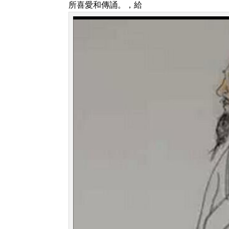
所喜愛和傳誦。，給