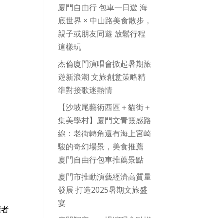
廈門自由行 包車一日遊 海
底世界 × 中山路美食散步，
親子或朋友同遊 放鬆行程
這樣玩
杰倫廈門演唱會掀起暑期旅
遊新浪潮 文旅創意策略精
準對接歌迷熱情
【沙坡尾藝術西區＋貓街＋
集美學村】廈門文青靈感路
線：老街轉角還有海上宮崎
駿的奇幻場景，美食推薦
廈門自由行包車推薦景點
廈門市推動演藝經濟高質量
發展 打造2025暑期文旅盛
宴
讀者