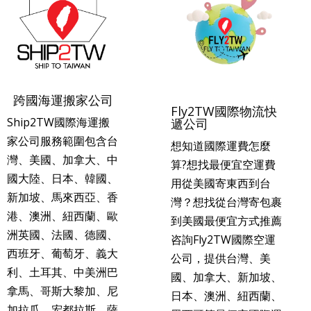
跨國海運搬家公司
Fly2TW國際物流快
Ship2TW國際海運搬
遞公司
家公司服務範圍包含台
想知道國際運費怎麼
灣、美國、加拿大、中
算?想找最便宜空運費
國大陸、日本、韓國、
用從美國寄東西到台
新加坡、馬來西亞、香
灣？想找從台灣寄包裹
港、澳洲、紐西蘭、歐
到美國最便宜方式推薦
洲英國、法國、德國、
咨詢Fly2TW國際空運
西班牙、葡萄牙、義大
公司，提供台灣、美
利、土耳其、中美洲巴
國、加拿大、新加坡、
拿馬、哥斯大黎加、尼
日本、澳洲、紐西蘭、
加拉瓜、宏都拉斯、薩