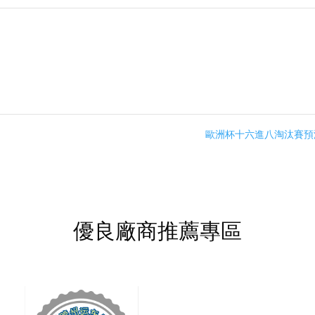
歐洲杯十六進八淘汰賽
優良廠商推薦專區