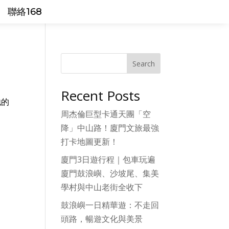
聯絡168
Search
Recent Posts
他的
周杰倫巨型卡通天團「空
降」中山路！廈門文旅最強
打卡地圖更新！
廈門3日遊行程｜包車玩遍
廈門鼓浪嶼、沙坡尾、集美
學村與中山老街全收下
鼓浪嶼一日精華遊：不走回
頭路，暢遊文化與美景