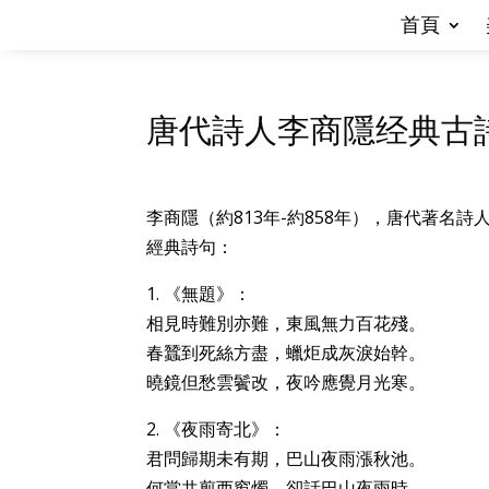
首頁
唐代詩人李商隱经典古
李商隱（約813年-約858年），唐代著
經典詩句：
1. 《無題》：
相見時難別亦難，東風無力百花殘。
春蠶到死絲方盡，蠟炬成灰淚始幹。
曉鏡但愁雲鬢改，夜吟應覺月光寒。
2. 《夜雨寄北》：
君問歸期未有期，巴山夜雨漲秋池。
何當共剪西窗燭，卻話巴山夜雨時。