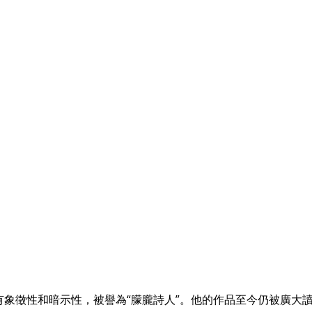
象徵性和暗示性，被譽為“朦朧詩人”。他的作品至今仍被廣大