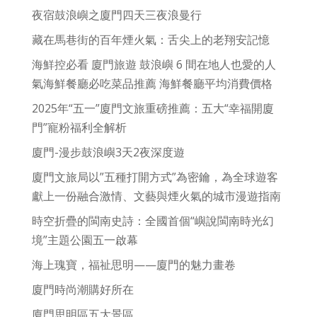
夜宿鼓浪嶼之廈門四天三夜浪曼行
藏在馬巷街的百年煙火氣：舌尖上的老翔安記憶
海鮮控必看 廈門旅遊 鼓浪嶼 6 間在地人也愛的人
氣海鮮餐廳必吃菜品推薦 海鮮餐廳平均消費價格
2025年“五一”廈門文旅重磅推薦：五大“幸福開廈
門”寵粉福利全解析
廈門-漫步鼓浪嶼3天2夜深度遊
廈門文旅局以”五種打開方式”為密鑰，為全球遊客
獻上一份融合激情、文藝與煙火氣的城市漫遊指南
時空折疊的閩南史詩：全國首個“嶼說閩南時光幻
境”主題公園五一啟幕
海上瑰寶，福祉思明——廈門的魅力畫卷
廈門時尚潮購好所在
廈門思明區五大景區