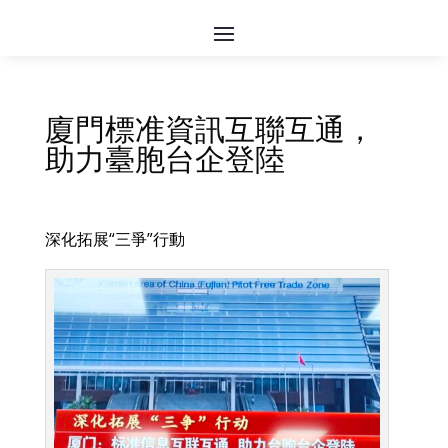
廈門標准資訊互聯互通，
助力臺胞台企登陸
深化拓展“三爭”行動