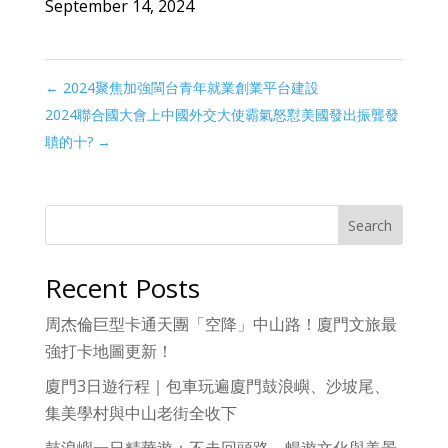
September 14, 2024
←
2024聚焦加強閩台青年就業創業平台建設
2024聯合國大會上中國外交大使霸氣怒懟美國發出振聾發
聵的十?
→
Search
Recent Posts
周杰倫巨型卡通天團「空降」中山路！廈門文旅最
強打卡地圖更新！
廈門3日遊行程｜包車玩遍廈門鼓浪嶼、沙坡尾、
集美學村與中山老街全收下
鼓浪嶼一日精華遊：不走回頭路，暢遊文化與美景