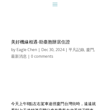
美好機緣相遇-助臺胞辦居住證
by
Eagle Chen
|
Dec 30, 2024
|
平凡記錄
,
廈門
,
最新消息
|
0 comments
今天上午8點左右駕車途徑廈門台灣街時，遠遠就