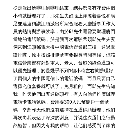
從走派出所辦理到辦理結束，總共都沒有花費兩個
小時就辦理好了，邱先生夫妇脸上洋溢着喜悦和满
足並連連稱讚江頭派出所綜合服務大廳辦事工作人
員的熱情與辦事效率，由於邱先生還需要辦理廈門
當地的電話號碼，於是我再次駕駛帶領邱先生夫妻
倆來到江頭郵電大樓中國電信營業部三樓，通過取
證排隊，原本按照排隊號需要很長時間等候，但該
電信營業部有針對軍人、老人、台胞的綠色通道可
以優先辦理，於是幾乎不到1個小時左右就辦理好
了兩個人的中國電信卡的電話號碼，而且只要自己
選擇充值套餐就可以了，免月租的，而邱先生告知
我，昨天他們出五通碼頭裡，有人向他們推廣辦理
電話卡電話號碼，費用要300人民幣開戶一個號
碼，幸虧昨天他們沒有選擇在五通碼頭辦理，他们
再次向我表达了深深的谢意，并说这次厦门之行虽
然短暂，但因为有我的帮助，让他们感受到了家的