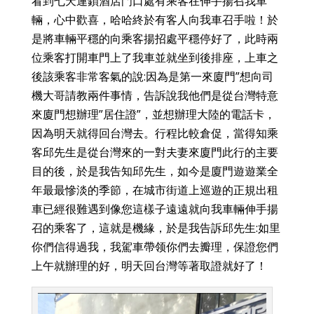
看到七天連鎖酒店門口處有乘客在伸手揚召我車
輛，心中歡喜，哈哈終於有客人向我車召手啦！於
是將車輛平穩的向乘客揚招處平穩停好了，此時兩
位乘客打開車門上了我車並就坐到後排座，上車之
後該乘客非常客氣的說:因為是第一來廈門”想向司
機大哥請教兩件事情，告訴說我他們是從台灣特意
來廈門想辦理”居住證”，並想辦理大陸的電話卡，
因為明天就得回台灣去。行程比較倉促，當得知乘
客邱先生是從台灣來的一對夫妻來廈門此行的主要
目的後，於是我告知邱先生，如今是廈門遊遊業全
年最最慘淡的季節，在城市街道上巡遊的正規出租
車已經很難遇到像您這樣子遠遠就向我車輛伸手揚
召的乘客了，這就是機緣，於是我告訴邱先生:如里
你們信得過我，我駕車帶领你們去瓣理，保證您們
上午就辦理的好，明天回台灣等著取證就好了！