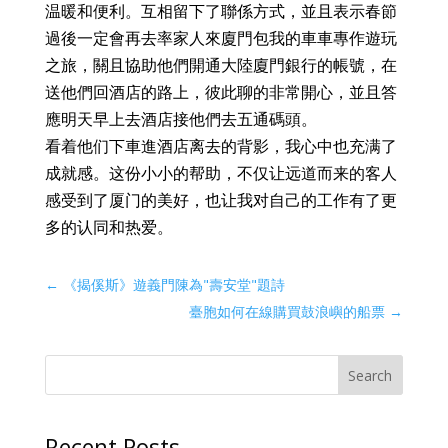
温暖和便利。互相留下了聯係方式，並且表示春節
過後一定會再去率家人來廈門包我的車車專作遊玩
之旅，關且協助他們開通大陸廈門銀行的帳號，在
送他們回酒店的路上，彼此聊的非常開心，並且答
應明天早上去酒店接他們去五通碼頭。
看着他们下車進酒店离去的背影，我心中也充满了
成就感。这份小小的帮助，不仅让远道而来的客人
感受到了厦门的美好，也让我对自己的工作有了更
多的认同和热爱。
←
《揭傒斯》遊義門陳為"壽安堂"題詩
臺胞如何在線購買鼓浪嶼的船票
→
Search
Recent Posts