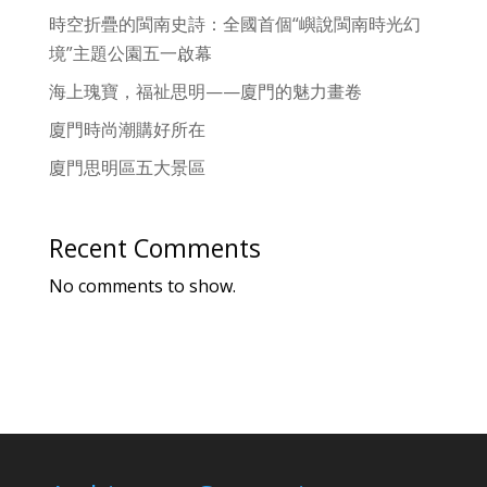
時空折疊的閩南史詩：全國首個“嶼說閩南時光幻
境”主題公園五一啟幕
海上瑰寶，福祉思明——廈門的魅力畫卷
廈門時尚潮購好所在
廈門思明區五大景區
Recent Comments
No comments to show.