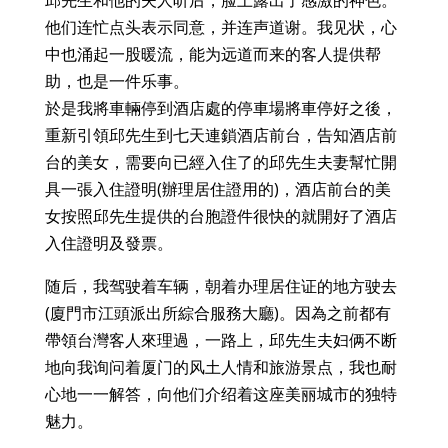
邱先生和他的夫人听后，脸上露出了感激的神色。
他们连忙点头表示同意，并连声道谢。我见状，心
中也涌起一股暖流，能为远道而来的客人提供帮
助，也是一件乐事。
於是我將車輛停到酒店處的停車場將車停好之後，
重新引領邱先生到七天連鎖酒店前台，告知酒店前
台的美女，需要向已經入住了的邱先生夫妻幫忙開
具一張入住證明(辦理居住證用的)，酒店前台的美
女按照邱先生提供的台胞證件很快的就開好了酒店
入住證明及發票。
随后，我驾驶着车辆，朝着办理居住证的地方驶去
(廈門市江頭派出所綜合服務大廳)。因為之前都有
帶領台灣客人來理過，一路上，邱先生夫妇俩不断
地向我询问着厦门的风土人情和旅游景点，我也耐
心地一一解答，向他们介绍着这座美丽城市的独特
魅力。