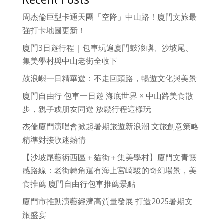
周杰倫巨型卡通天團「空降」中山路！廈門文旅最
強打卡地圖更新！
廈門3日遊行程｜包車玩遍廈門鼓浪嶼、沙坡尾、
集美學村與中山老街全收下
鼓浪嶼一日精華遊：不走回頭路，暢遊文化與美景
廈門自由行 包車一日遊 海底世界 × 中山路美食散
步，親子或朋友同遊 放鬆行程這樣玩
杰倫廈門演唱會掀起暑期旅遊新浪潮 文旅創意策略
精準對接歌迷熱情
【沙坡尾藝術西區＋貓街＋集美學村】廈門文青靈
感路線：老街轉角還有海上宮崎駿的奇幻場景，美
食推薦 廈門自由行包車推薦景點
廈門市推動演藝經濟高質量發展 打造2025暑期文
旅盛宴