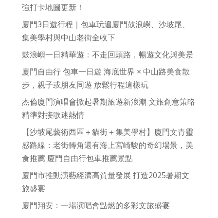
強打卡地圖更新！
廈門3日遊行程｜包車玩遍廈門鼓浪嶼、沙坡尾、
集美學村與中山老街全收下
鼓浪嶼一日精華遊：不走回頭路，暢遊文化與美景
廈門自由行 包車一日遊 海底世界 × 中山路美食散
步，親子或朋友同遊 放鬆行程這樣玩
杰倫廈門演唱會掀起暑期旅遊新浪潮 文旅創意策略
精準對接歌迷熱情
【沙坡尾藝術西區＋貓街＋集美學村】廈門文青靈
感路線：老街轉角還有海上宮崎駿的奇幻場景，美
食推薦 廈門自由行包車推薦景點
廈門市推動演藝經濟高質量發展 打造2025暑期文
旅盛宴
廈門翔安：一場演唱會點燃的多彩文旅盛宴