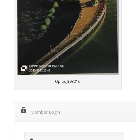
Oplus_393216
Member Login