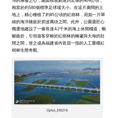
灣的璀璨之心，總面積規劃達到宏偉的404公頃，
相當於約580個標準足球場大小。在這片廣闊的土
地上，精心種植了約85公頃的紅樹林，宛如一片翠
綠的海洋鑲嵌於碧波萬頃之間。此外，公園還匠心
獨運地建設了一條長達4.2千米的海上休閒棧道，蜿
蜒曲折，引領遊客穿梭於紅樹林的幽邃與大海的壯
闊之間，使之成為福建省內首屈一指的人工重構紅
樹林生態奇觀。
Oplus_393216