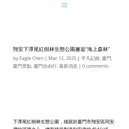
翔安下潭尾紅樹林生態公園邂逅“海上森林”
by
Eagle Chen
|
Mar 12, 2025
|
平凡記錄
,
廈門
,
廈門景點
,
廈門自由行
,
最新消息
|
0 comments
下潭尾紅樹林生態公園，雄踞於廈門市翔安區同安