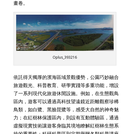
畫卷。
Oplus_393216
依託得天獨厚的濱海區域景觀優勢，公園巧妙融合
旅遊觀光、科普教育、研學實踐等多重功能，增設
了一系列現代化旅遊休閒設施。例如，在生態觀鳥
區內，遊客可以通過高科技望遠鏡近距離觀察珍稀
鳥類，如白鷺、黑臉琵鷺等，感受大自然的神奇魅
力；在紅樹林保護區內，則設有互動體驗區，通過
虛擬現實技術讓遊客身臨其境地瞭解紅樹林生態系
統的重要性；科研科普區則定期舉辦各類科普講座