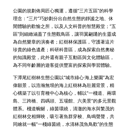
公園的規劃佈局匠心獨運，遵循“三片五區”的科學
理念：“三片”巧妙劃分出自然生態的靜謐之地、休
閒體驗的歡愉之所，以及人文科普的智慧殿堂；“五
區”則細緻涵蓋了生態觀鳥區，讓羽翼翩躚的生靈成
為自然樂章的演奏者；紅樹林保護區，守護著這片
珍貴的綠色遺產；科研科普區，成為探索自然奧秘
的知識殿堂，此外還有親子互動區與文化體驗區，
為不同年齡層的遊客提供豐富的探索與學習體驗。
下潭尾紅樹林生態公園以“城市綠心·海上樂園”為宏
偉願景，以浩瀚無垠的海上紅樹林為壯麗背景，精
心構築了以引育種中心為核心，輔以“一棧道、兩環
島、三跨橋、四碼頭、五場館、六美景”的多元景觀
體系。棧道蜿蜒，綠茵環繞，清澈的海水與繁茂的
紅樹林交相輝映，吸引著魚群穿梭、鳥鳴聲聲，共
同繪就一幅“一棧綠茵繞，水清林茂魚鳥歡”的生態