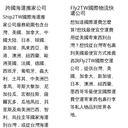
跨國海運搬家公司
Fly2TW國際物流快
遞公司
Ship2TW國際海運搬
想知道國際運費怎麼
家公司服務範圍包含台
算?想找最便宜空運費
灣、美國、加拿大、中
用從美國寄東西到台
國大陸、日本、韓國、
灣？想找從台灣寄包裹
新加坡、馬來西亞、香
到美國最便宜方式推薦
港、澳洲、紐西蘭、歐
咨詢Fly2TW國際空運
洲英國、法國、德國、
公司，提供台灣、美
西班牙、葡萄牙、義大
國、加拿大、新加坡、
利、土耳其、中美洲巴
日本、澳洲、紐西蘭、
拿馬、哥斯大黎加、尼
墨西哥等最便宜國際運
加拉瓜、宏都拉斯、薩
費空運寄東西包裹行李
爾瓦多、瓜地馬拉、貝
等私人物品到世界各
里斯及南美洲巴西、智
地。
利、烏拉圭等國家海運
到台灣，或從台灣海運