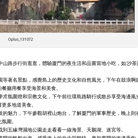
Oplus_131072
中山路步行街逛逛，體驗廈門的夜生活和品嘗當地小吃，如:沙茶
花園等著名景點，感覺島上的歷史文化和自然風光，下午在鼓浪啊
的餐廳用餐享受海景和美食。
驗學朮氛圍燈和宗教文化，下午前往環島路騎行或散步享受海邊風
嘗更多地道美食。
科技的魅力，下午參觀胡裡山炮台，了解廈門的軍事歷史，晚上則
化氛圍。
街或到五緣灣濕地公園走走看看一線海景、天鵝湖、迷宮等。