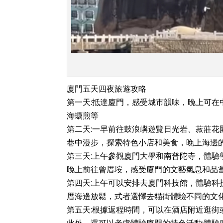
廈門五天四夜旅遊攻略
第一天:抵達廈門，感受城市韻味，晚上可在
海蠣煎等
第二天:一早前往鼓浪嶼遊覽日光岩、菽莊
巷中漫步，探索特色小店和美食，晚上海邊
第三天:上午參觀廈門大學和南普陀寺，體
晚上前往曾厝垵，感受廈門的文藝氣息和品
第四天:上午可以安排去廈門科技館，體驗
厝海邊放鬆，式者選懌去貓街體驗不同的文
第五天:根據返程時間，可以在酒店附近逛