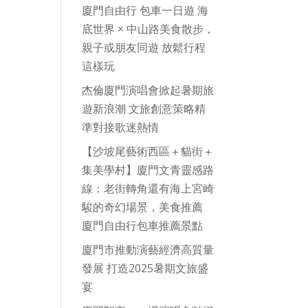
廈門自由行 包車一日遊 海
底世界 × 中山路美食散步，
親子或朋友同遊 放鬆行程
這樣玩
杰倫廈門演唱會掀起暑期旅
遊新浪潮 文旅創意策略精
準對接歌迷熱情
【沙坡尾藝術西區＋貓街＋
集美學村】廈門文青靈感路
線：老街轉角還有海上宮崎
駿的奇幻場景，美食推薦
廈門自由行包車推薦景點
廈門市推動演藝經濟高質量
發展 打造2025暑期文旅盛
宴