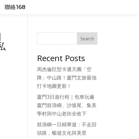
聯絡168
門
Search
私
Recent Posts
周杰倫巨型卡通天團「空
降」中山路！廈門文旅最強
打卡地圖更新！
廈門3日遊行程｜包車玩遍
廈門鼓浪嶼、沙坡尾、集美
學村與中山老街全收下
鼓浪嶼一日精華遊：不走回
頭路，暢遊文化與美景