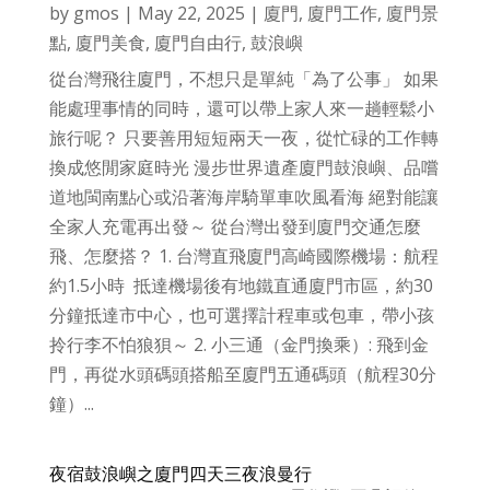
by
gmos
|
May 22, 2025
|
廈門
,
廈門工作
,
廈門景
點
,
廈門美食
,
廈門自由行
,
鼓浪嶼
從台灣飛往廈門，不想只是單純「為了公事」 如果
能處理事情的同時，還可以帶上家人來一趟輕鬆小
旅行呢？ 只要善用短短兩天一夜，從忙碌的工作轉
換成悠閒家庭時光 漫步世界遺產廈門鼓浪嶼、品嚐
道地閩南點心或沿著海岸騎單車吹風看海 絕對能讓
全家人充電再出發～ 從台灣出發到廈門交通怎麼
飛、怎麼搭？ 1. 台灣直飛廈門高崎國際機場：航程
約1.5小時 抵達機場後有地鐵直通廈門市區，約30
分鐘抵達市中心，也可選擇計程車或包車，帶小孩
拎行李不怕狼狽～ 2. 小三通（金門換乘）: 飛到金
門，再從水頭碼頭搭船至廈門五通碼頭（航程30分
鐘）...
夜宿鼓浪嶼之廈門四天三夜浪曼行