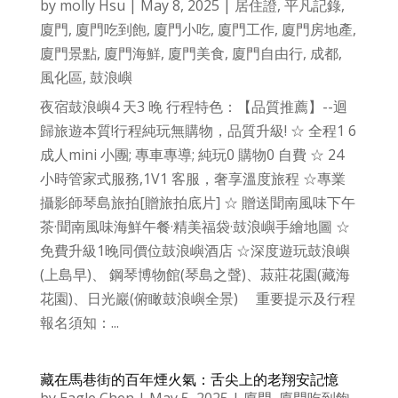
by
molly Hsu
|
May 8, 2025
|
居住證
,
平凡記錄
,
廈門
,
廈門吃到飽
,
廈門小吃
,
廈門工作
,
廈門房地產
,
廈門景點
,
廈門海鮮
,
廈門美食
,
廈門自由行
,
成都
,
風化區
,
鼓浪嶼
夜宿鼓浪嶼4 天3 晚 行程特色：【品質推薦】--迴
歸旅遊本質!行程純玩無購物，品質升級! ☆ 全程1 6
成人mini 小團; 專車專導; 純玩0 購物0 自費 ☆ 24
小時管家式服務,1V1 客服，奢享溫度旅程 ☆專業
攝影師琴島旅拍[贈旅拍底片] ☆ 贈送聞南風味下午
茶·聞南風味海鮮午餐·精美福袋·鼓浪嶼手繪地圖 ☆
免費升級1晚同價位鼓浪嶼酒店 ☆深度遊玩鼓浪嶼
(上島早)、 鋼琴博物館(琴島之聲)、菽莊花園(藏海
花園)、日光巖(俯瞰鼓浪嶼全景) 重要提示及行程
報名須知：...
藏在馬巷街的百年煙火氣：舌尖上的老翔安記憶
by
Eagle Chen
|
May 5, 2025
|
廈門
,
廈門吃到飽
,