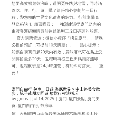
想要高效暢遊鼓浪嶼，避開冤枉路與地雷，同時涵
蓋吃、住、行、遊、購？這份精心規劃的一日行
程，帶您領略世界文化遺產的魅力。 行前準備 &
登島秘訣 1. 船票購買： 強烈建議從廈門島內的
東渡客運碼頭購買前往鼓浪嶼三丘田碼頭的船票。
官方購票管道：微信小程序「嶼見廈門」。請務
必提前預訂（可提前10天購票）。 貼心提示：
船票自購買日起20天內有效，意味著您可在島上悠
閒停留最多20天，返程時再從三丘田碼頭搭船即
可。返程航班是24小時運營，有船即可搭乘。 重
要！...
廈門自由行 包車一日遊 海底世界 × 中山路美食散
步，親子或朋友同遊 放鬆行程這樣玩
by
gmos
|
Jul 14, 2025
|
廈門
,
廈門景點
,
廈門美
食
,
廈門自由行
,
鼓浪嶼
第一次到廈門自由旅行因為地理不熟悉想省去找