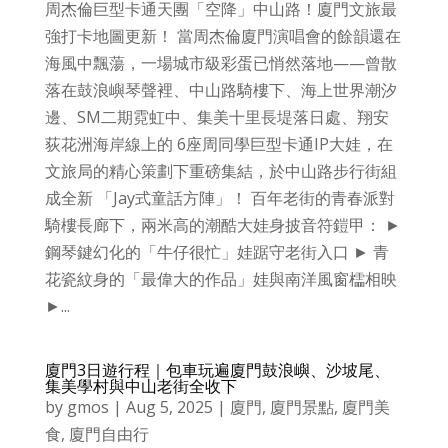
周杰倫巨型卡通天團「空降」中山路！廈門文旅最
強打卡地圖更新！ 當周杰倫廈門演唱會的餘韻還在
海風中飄蕩，一場城市級彩蛋已悄然落地——曾散
落在鼓浪嶼琴聲裡、中山路騎樓下、海上世界潮汐
邊、SM二期霓虹中、集美十里長堤落日處、翔安
荻花洲海岸線上的 6座周同學巨型卡通IP大娃，在
文旅局的精心策劃下重磅集結，於中山路步行街組
成全新 「Jay式童話方陣」！ 百年老街的青春派對
騎樓長廊下，兩米高的潮酷大娃身披音符鎧甲： ►
鋼琴鍵幻化的「牛仔很忙」娃踞守老街入口 ► 青
花瓷紋身的「最偉大的作品」娃與南洋風窗櫺相映
►...
廈門3日遊行程｜包車玩遍廈門鼓浪嶼、沙坡尾、
集美學村與中山老街全收下
by
gmos
|
Aug 5, 2025
|
廈門
,
廈門景點
,
廈門美
食
,
廈門自由行