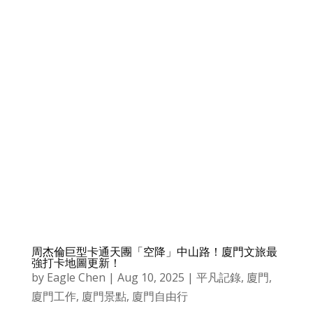
周杰倫巨型卡通天團「空降」中山路！廈門文旅最
強打卡地圖更新！
by
Eagle Chen
|
Aug 10, 2025
|
平凡記錄
,
廈門
,
廈門工作
,
廈門景點
,
廈門自由行