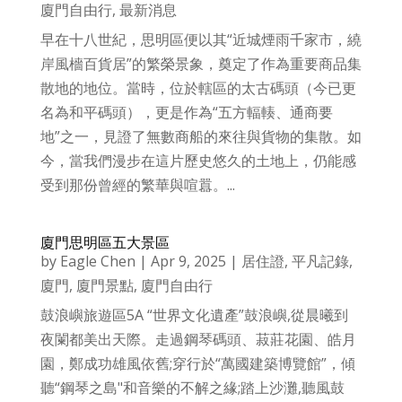
廈門自由行
,
最新消息
早在十八世紀，思明區便以其“近城煙雨千家市，繞
岸風檣百貨居”的繁榮景象，奠定了作為重要商品集
散地的地位。當時，位於轄區的太古碼頭（今已更
名為和平碼頭），更是作為“五方輻輳、通商要
地”之一，見證了無數商船的來往與貨物的集散。如
今，當我們漫步在這片歷史悠久的土地上，仍能感
受到那份曾經的繁華與喧囂。...
廈門思明區五大景區
by
Eagle Chen
|
Apr 9, 2025
|
居住證
,
平凡記錄
,
廈門
,
廈門景點
,
廈門自由行
鼓浪嶼旅遊區5A “世界文化遺產”鼓浪嶼,從晨曦到
夜闌都美出天際。走過鋼琴碼頭、菽莊花園、皓月
園，鄭成功雄風依舊;穿行於“萬國建築博覽館”，傾
聽“鋼琴之島"和音樂的不解之緣;踏上沙灘,聽風鼓