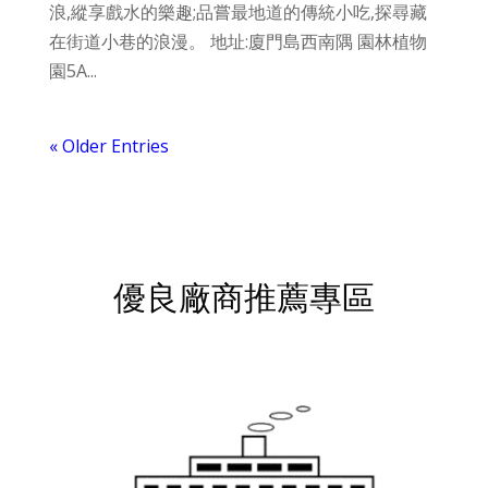
浪,縱享戲水的樂趣;品嘗最地道的傳統小吃,探尋藏
在街道小巷的浪漫。 地址:廈門島西南隅 園林植物
園5A...
« Older Entries
優良廠商推薦專區