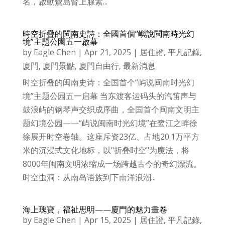
名，啟動鷺島腎上腺素...
時空折疊的閩南史詩：全國首個“嶼說閩南時光幻
境”主題公園五一啟幕
by
Eagle Chen
|
Apr 21, 2025
|
居住證
,
平凡記錄
,
廈門
,
廈門景點
,
廈門自由行
,
最新消息
时空折叠的闽南史诗：全国首个“屿说闽南时光幻
境”主题公园五一启幕 当东渡客运码头的汽笛声与
鼓浪屿的钢琴声交织成序曲，全国首个闽南文明主
题幻境公园——“屿说闽南时光幻境”在鹭江之畔徐
徐展开时空卷轴。这座斥资23亿、占地20.1万平方
米的沉浸式文化地标，以"折叠时空"为魔法，将
8000年闽南文明浓缩成一场跨越古今的奇幻漂流。
时空虫洞：从南岛语族到下南洋浪潮...
海上瑰寶，福祉思明——廈門的魅力畫卷
by
Eagle Chen
|
Apr 15, 2025
|
居住證
,
平凡記錄
,