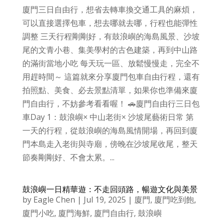
廈門三日自由行，想省去轉車換交通工具的麻煩，
可以直接選擇包車，想去哪就去哪，行程也能彈性
調整 三天行程剛剛好，有鼓浪嶼的海島風景、沙坡
尾的文青小巷、集美學村的古色建築，再到中山路
的滿街當地小吃 每天玩一區、放鬆慢慢走，完全不
用趕時間～ 這篇就來分享廈門包車自由行程，還有
拍照點、美食、必去景點清單，如果你也準備來廈
門自由行，不妨參考看看喔！ 🚗廈門自由行三日包
車Day 1：鼓浪嶼× 中山老街× 沙坡尾藝術日常 第
一天的行程，從鼓浪嶼的海島風情開場，再回到廈
門本島走入老街與寺廟，傍晚在沙坡尾收尾，整天
節奏剛剛好、不會太累。...
鼓浪嶼一日精華遊：不走回頭路，暢遊文化與美景
by
Eagle Chen
|
Jul 19, 2025
|
廈門
,
廈門吃到飽
,
廈門小吃
,
廈門海鮮
,
廈門自由行
,
鼓浪嶼