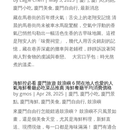
廈門小吃
,
廈門美食
,
廈門自由行
,
最新消息
藏在馬巷街的百年煙火氣：舌尖上的老翔安記憶 清
晨的馬巷街尚未被車水馬龍驚醒，空氣中浮動的香
氣已悄然勾勒出一幅活色生香的古早味地圖。這裡
是翔安人的「味覺祠堂」，幾代人用舌尖銘刻的記
憶，藏在巷弄深處的攤車與老鋪裡，靜靜訴說著閩
南人對食物的虔誠與眷戀。 大宮口芋包：時光熬
煮的溫柔...
海鮮控必看 廈門旅遊 鼓浪嶼 6 間在地人也愛的人
氣海鮮餐廳必吃菜品推薦 海鮮餐廳平均消費價格
by
gmos
|
Apr 28, 2025
|
廈門
,
廈門小吃
,
廈門景
點
,
廈門海鮮
,
廈門美食
,
廈門自由行
,
鼓浪嶼
來廈門自由行怎能錯過鼓浪嶼？ 鼓浪嶼不只風景如
畫，還是個美食天堂，尤其是海鮮料理，新鮮直
送、現撈現做，每一口都是海味滿滿！ 廈門有適合