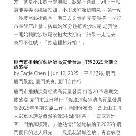
方，就是不用趕車趕地鐵，妝髮不會亂，到下一站
還能美美地繼續拍照，不用邊補妝邊喘氣～ 第一站
｜沙坡尾藝術西區：港口與文青的完美混搭 一早從
市區飯店出發，搭車約20分鐘抵達沙坡尾 老實說，
一開始我對沙坡尾沒抱太大期待，結果一走進去！
會忍不住喊：「欸這裡超好拍！」...
廈門市推動演藝經濟高質量發展 打造2025暑期文
旅盛宴
by
Eagle Chen
|
Jun 12, 2025
|
平凡記錄
,
廈門
,
廈門景點
,
廈門美食
,
廈門自由行
廈門市推動演藝經濟高質量發展 打造2025暑期文
旅盛宴 廈門市近日舉行「促進演藝經濟高質量發展
暨2025年暑期文旅工作」新聞發布會，會上由主持
人彭軍以詩意盎然的致詞揭開序幕：「廈庇五洲
客，門納萬頃濤。」他熱情洋溢地描繪了2025年廈
門夏日的迷人風光——鳳凰花滿城綻放，青春氣息