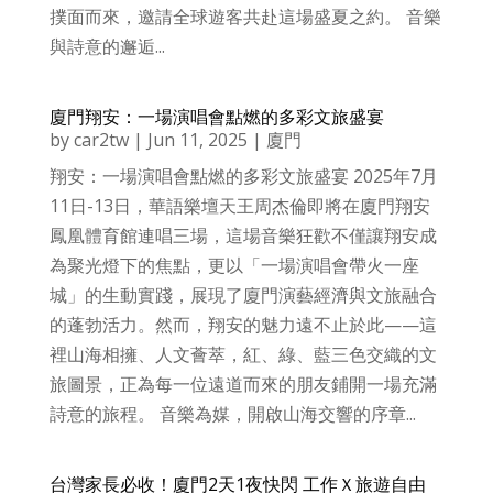
撲面而來，邀請全球遊客共赴這場盛夏之約。 音樂
與詩意的邂逅...
廈門翔安：一場演唱會點燃的多彩文旅盛宴
by
car2tw
|
Jun 11, 2025
|
廈門
翔安：一場演唱會點燃的多彩文旅盛宴 2025年7月
11日-13日，華語樂壇天王周杰倫即將在廈門翔安
鳳凰體育館連唱三場，這場音樂狂歡不僅讓翔安成
為聚光燈下的焦點，更以「一場演唱會帶火一座
城」的生動實踐，展現了廈門演藝經濟與文旅融合
的蓬勃活力。然而，翔安的魅力遠不止於此——這
裡山海相擁、人文薈萃，紅、綠、藍三色交織的文
旅圖景，正為每一位遠道而來的朋友鋪開一場充滿
詩意的旅程。 音樂為媒，開啟山海交響的序章...
台灣家長必收！廈門2天1夜快閃 工作Ｘ旅遊自由