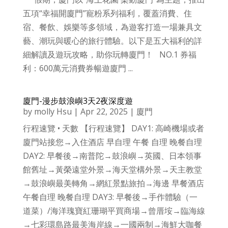
五項“幸福開廈門”寵粉系列福利，覆蓋消費、住
宿、餐飲、娛樂等多領域，為遊客打造一場兼具文
藝、潮玩與暖心的旅行體驗。以下是五大福利的詳
細解讀及遊玩攻略，助你玩轉廈門！ NO.1 券福
利：600萬元消費券暢遊廈門 ...
廈門-漫步鼓浪嶼3天2夜深度遊
by
molly Hsu
|
Apr 22, 2025
|
廈門
行程速覽 • 天數 【行程速覽】 DAY1: 高崎機場或者
廈門站接您→入住酒店 早自理 午餐 自理 晚餐自理
DAY2: 早餐後→南普陀→鼓浪嶼→英國、日本領事
館舊址→黃榮遠堂外景→海天堂構外景→天主教堂
→鼓浪嶼最美轉角→網紅景點旅拍→海邊 早餐酒店
午餐自理 晚餐自理 DAY3: 早餐後→手作體驗（一
道菜）/海洋瑰寶紅珊瑚平買商場→曾厝垵→臨海線
→七彩環島路最美海岸線→一國兩制→海鮮大咖餐