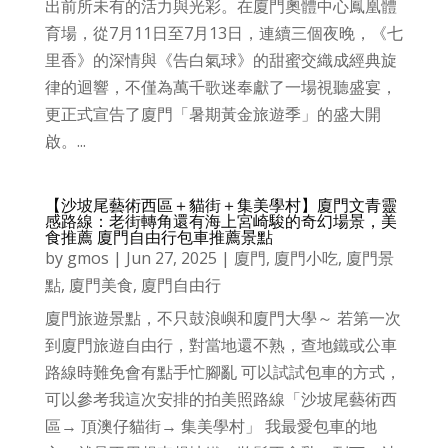
出前所未有的活力與光彩。在廈門奧體中心鳳凰體
育場，從7月11日至7月13日，連續三個夜晚，《七
里香》的深情與《告白氣球》的甜蜜交織成經典旋
律的迴響，不僅為萬千歌迷奉獻了一場視聽盛宴，
更正式宣告了廈門「暑期黃金旅遊季」的盛大開
啟。...
【沙坡尾藝術西區＋貓街＋集美學村】廈門文青靈
感路線：老街轉角還有海上宮崎駿的奇幻場景，美
食推薦 廈門自由行包車推薦景點
by
gmos
|
Jun 27, 2025
|
廈門
,
廈門小吃
,
廈門景
點
,
廈門美食
,
廈門自由行
廈門旅遊景點，不只鼓浪嶼和廈門大學～ 若第一次
到廈門旅遊自由行，對當地還不熟，查地鐵或公車
路線時難免會有點手忙腳亂 可以試試包車的方式，
可以參考我這次安排的拍美照路線「沙坡尾藝術西
區→ 頂澳仔貓街→ 集美學村」 我最愛包車的地