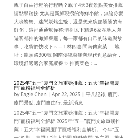
親子自由行程的行程嗎？親子4天3夜景點美食推薦
請點擊鏈接 尤其是新鮮現撈的海鮮小館，無論你愛
大啖螃蟹、迷戀炭烤生蠔，還是想來碗熱騰騰的海
鮮粥，這裡通通幫你整理啦 以下精選6家在地人與
遊客都推的海鮮餐廳，每一家都有自己的味道與故
事，吃貨們快收下～-- 1.林四喜·閩南傳家菜 ‌ ‌地
址‌：龍頭路300號 閩南傳統菜餚與現代創意融合，
環境舒適適合家庭聚餐 ✨ 推薦菜色：...
2025年“五一”廈門文旅重磅推薦：五大“幸福開廈
門”寵粉福利全解析
by
Eagle Chen
|
Apr 22, 2025
|
平凡記錄
,
廈門
,
廈門景點
,
廈門自由行
,
最新消息
2025年“五一”廈門文旅重磅推薦：五大“幸福開廈
門”寵粉福利全解析 2025年“五一”廈門文旅重磅推
薦：五大“幸福開廈門”寵粉福利全解析。 今年“五
一”假期，廈門以“海上花園 樂動廈門”為主題，推出