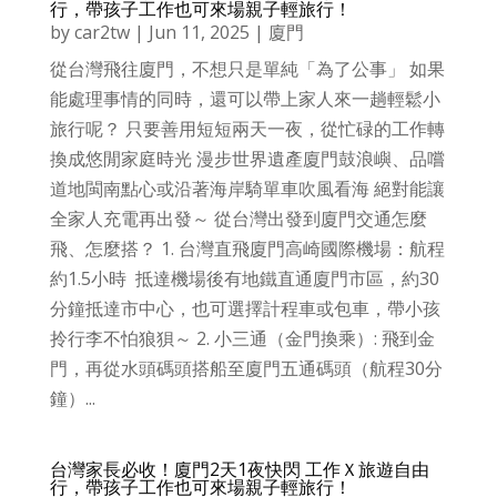
行，帶孩子工作也可來場親子輕旅行！
by
car2tw
|
Jun 11, 2025
|
廈門
從台灣飛往廈門，不想只是單純「為了公事」 如果
能處理事情的同時，還可以帶上家人來一趟輕鬆小
旅行呢？ 只要善用短短兩天一夜，從忙碌的工作轉
換成悠閒家庭時光 漫步世界遺產廈門鼓浪嶼、品嚐
道地閩南點心或沿著海岸騎單車吹風看海 絕對能讓
全家人充電再出發～ 從台灣出發到廈門交通怎麼
飛、怎麼搭？ 1. 台灣直飛廈門高崎國際機場：航程
約1.5小時 抵達機場後有地鐵直通廈門市區，約30
分鐘抵達市中心，也可選擇計程車或包車，帶小孩
拎行李不怕狼狽～ 2. 小三通（金門換乘）: 飛到金
門，再從水頭碼頭搭船至廈門五通碼頭（航程30分
鐘）...
台灣家長必收！廈門2天1夜快閃 工作Ｘ旅遊自由
行，帶孩子工作也可來場親子輕旅行！