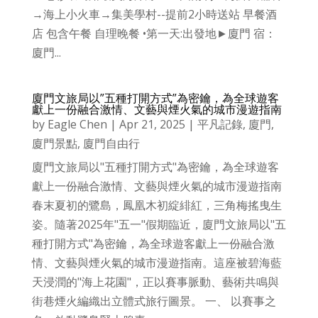
→海上小火車→集美學村--提前2小時送站 早餐酒
店 包含午餐 自理晚餐 •第一天:出發地►廈門 宿：
廈門...
廈門文旅局以”五種打開方式”為密鑰，為全球遊客
獻上一份融合激情、文藝與煙火氣的城市漫遊指南
by
Eagle Chen
|
Apr 21, 2025
|
平凡記錄
,
廈門
,
廈門景點
,
廈門自由行
廈門文旅局以"五種打開方式"為密鑰，為全球遊客
獻上一份融合激情、文藝與煙火氣的城市漫遊指南
春末夏初的鷺島，鳳凰木初綻緋紅，三角梅搖曳生
姿。隨著2025年"五一"假期臨近，廈門文旅局以"五
種打開方式"為密鑰，為全球遊客獻上一份融合激
情、文藝與煙火氣的城市漫遊指南。這座被碧海藍
天浸潤的"海上花園"，正以賽事脈動、藝術共鳴與
街巷煙火編織出立體式旅行圖景。 一、 以賽事之