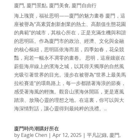
廈門
,
廈門景點
,
廈門美食
,
廈門自由行
海上瑰寶，福祉思明——廈門的魅力畫卷 廈門，這
座被譽為“高素質創新創業的熱土、高顏值生態花園
的典範”的城市，其核心所在，正是充滿生機與和諧
的思明區。作為廈門市的政治、經濟、文化與金融
的核心樞紐，思明區依海而居，四季如春，花朵競
豔，宛若一幅永不凋零的畫卷。 思明，這座鑲嵌在
蔚藍海岸線上的濱海之城，以其得天獨厚的自然風
光吸引著世界的目光。漫步在被譽為“世界上最美馬
拉松賽道”的環島路上，每一步都踏著海浪的節奏，
感受著海風的輕撫。觀音山濱海休閒區，更是逐風
踏浪、放飛心靈的理想之地。在這裏，你可以與大
海深情對話，讓心靈得到最純粹的洗禮。...
廈門時尚潮購好所在
by
Eagle Chen
|
Apr 12, 2025
|
平凡記錄
,
廈門
,