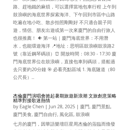
路、趕地鐵的麻煩，可以選擇當地包車行程 上午到
鼓浪嶼的海底世界探索海洋、下午回到市區中山路
吃遍在地小吃、散步拍照剛剛好 不只適合親子同
遊，情侶、朋友出遊或第一次來廈門的自由行旅人
也很推薦！ 🐠 第一站｜廈門海底世界：不用潛
水，也能環遊海洋 📍地址：思明區鼓浪嶼鼓浪路2
號（靠近鋼琴碼頭）⏰ 開放時間：08:30 - 17:30 廈
門海底世界位在鼓浪嶼，直接包車到碼頭，搭船過
去只要約20分鐘 🎯 必看亮點區域 1. 海底隧道（80
公尺長）...
杰倫廈門演唱會掀起暑期旅遊新浪潮 文旅創意策略
精準對接歌迷熱情
by
Eagle Chen
|
Jun 28, 2025
|
廈門
,
廈門景點
,
廈門美食
,
廈門自由行
,
風化區
,
鼓浪嶼
七月的廈門，因華語樂壇巨星周杰倫的蒞臨而煥發