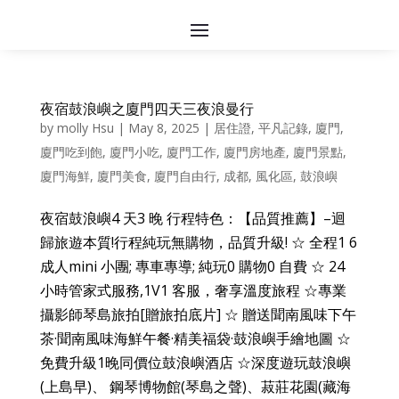
夜宿鼓浪嶼之廈門四天三夜浪曼行
by
molly Hsu
|
May 8, 2025
|
居住證
,
平凡記錄
,
廈門
,
廈門吃到飽
,
廈門小吃
,
廈門工作
,
廈門房地產
,
廈門景點
,
廈門海鮮
,
廈門美食
,
廈門自由行
,
成都
,
風化區
,
鼓浪嶼
夜宿鼓浪嶼4 天3 晚 行程特色：【品質推薦】–迴
歸旅遊本質!行程純玩無購物，品質升級! ☆ 全程1 6
成人mini 小團; 專車專導; 純玩0 購物0 自費 ☆ 24
小時管家式服務,1V1 客服，奢享溫度旅程 ☆專業
攝影師琴島旅拍[贈旅拍底片] ☆ 贈送聞南風味下午
茶·聞南風味海鮮午餐·精美福袋·鼓浪嶼手繪地圖 ☆
免費升級1晚同價位鼓浪嶼酒店 ☆深度遊玩鼓浪嶼
(上島早)、 鋼琴博物館(琴島之聲)、菽莊花園(藏海