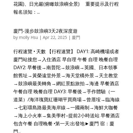
花園)、日光巖(俯瞰鼓浪嶼全景) 重要提示及行程
報名須知：...
廈門-漫步鼓浪嶼3天2夜深度遊
by
molly Hsu
|
Apr 22, 2025
|
廈門
行程速覽 • 天數 【行程速覽】 DAY1: 高崎機場或者
廈門站接您→入住酒店 早自理 午餐 自理 晚餐自理
DAY2: 早餐後→南普陀→鼓浪嶼→英國、日本領事
館舊址→黃榮遠堂外景→海天堂構外景→天主教堂
→鼓浪嶼最美轉角→網紅景點旅拍→海邊 早餐酒店
午餐自理 晚餐自理 DAY3: 早餐後→手作體驗（一
道菜）/海洋瑰寶紅珊瑚平買商場→曾厝垵→臨海線
→七彩環島路最美海岸線→一國兩制→海鮮大咖餐
→海上小火車→集美學村–提前2小時送站 早餐酒店
包含午餐 自理晚餐 •第一天:出發地►廈門 宿：廈
門...