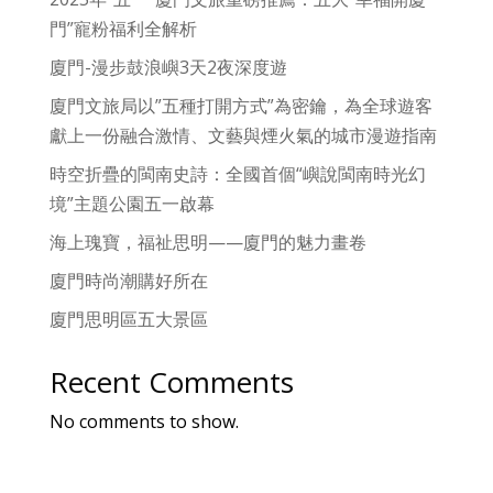
門”寵粉福利全解析
廈門-漫步鼓浪嶼3天2夜深度遊
廈門文旅局以”五種打開方式”為密鑰，為全球遊客
獻上一份融合激情、文藝與煙火氣的城市漫遊指南
時空折疊的閩南史詩：全國首個“嶼說閩南時光幻
境”主題公園五一啟幕
海上瑰寶，福祉思明——廈門的魅力畫卷
廈門時尚潮購好所在
廈門思明區五大景區
Recent Comments
No comments to show.