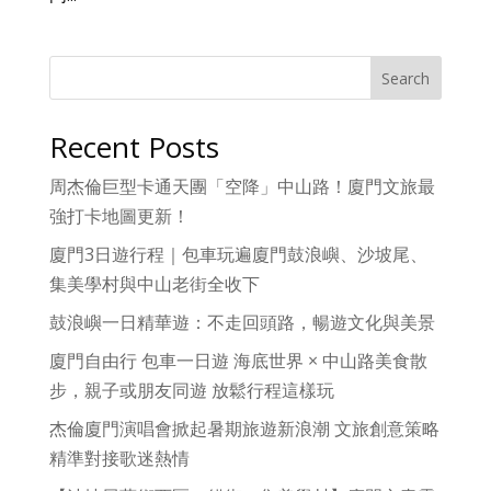
Search
Recent Posts
周杰倫巨型卡通天團「空降」中山路！廈門文旅最
強打卡地圖更新！
廈門3日遊行程｜包車玩遍廈門鼓浪嶼、沙坡尾、
集美學村與中山老街全收下
鼓浪嶼一日精華遊：不走回頭路，暢遊文化與美景
廈門自由行 包車一日遊 海底世界 × 中山路美食散
步，親子或朋友同遊 放鬆行程這樣玩
杰倫廈門演唱會掀起暑期旅遊新浪潮 文旅創意策略
精準對接歌迷熱情