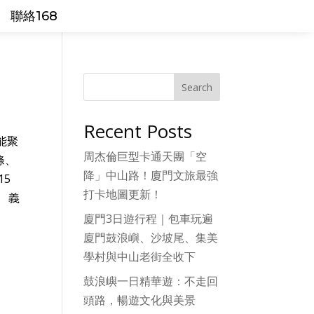
聯絡168
Search
Recent Posts
能聚
周杰倫巨型卡通天團「空
條、
降」中山路！廈門文旅最強
15
打卡地圖更新！
 義
廈門3日遊行程｜包車玩遍
廈門鼓浪嶼、沙坡尾、集美
學村與中山老街全收下
鼓浪嶼一日精華遊：不走回
頭路，暢遊文化與美景