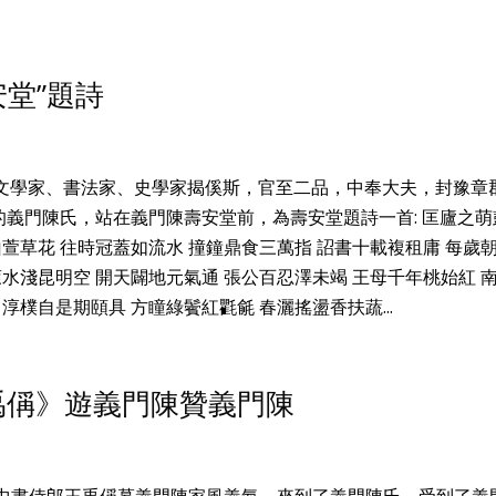
堂”題詩
名的文學家、書法家、史學家揭傒斯，官至二品，中奉大夫，封豫章
義門陳氏，站在義門陳壽安堂前，為壽安堂題詩一首: 匡廬之萌
山萱草花 往時冠蓋如流水 撞鐘鼎食三萬指 詔書十載複租庸 每歲
萊水淺昆明空 開天闢地元氣通 張公百忍澤未竭 王母千年桃始紅 
淳樸自是期頤具 方瞳綠鬢紅氍毹 春灑搖盪香扶蔬...
禹偁》遊義門陳贊義門陳