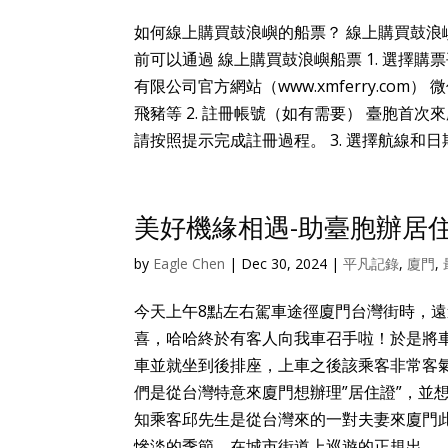
如何線上購買鼓浪嶼的船票？ 線上購買鼓浪
前可以通過 線上購買鼓浪嶼船票 1. 選擇
有限公司官方網站（www.xmferry.co
飛豬等 2. 註冊帳號（如有需要） 臺胞首
請按照提示完成註冊過程。 3. 選擇航線和日期.
美好機緣相遇-助臺胞辦居
by
Eagle Chen
|
Dec 30, 2024
|
平凡記錄
,
廈門
,
今天上午8點左右駕車途徑廈門台灣街時，
喜，哈哈終於有客人向我車召手啦！於是將
車並就坐到後排座，上車之後該乘客非常客氣
們是從台灣特意來廈門想辦理”居住證”，並
知乘客邱先生是從台灣來的一對夫妻來廈門
慘淡的季節，在城市街道上巡遊的正規出...