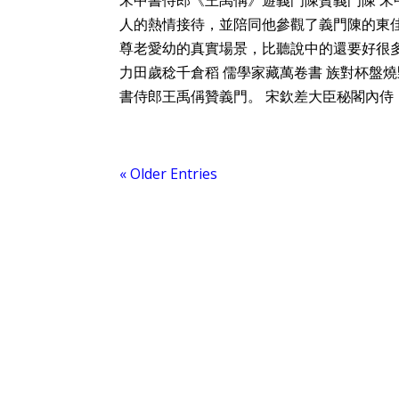
宋中書侍郎《王禹偁》遊義門陳贊義門陳 
人的熱情接待，並陪同他參觀了義門陳的東
尊老愛幼的真實場景，比聽說中的還要好很
力田歲稔千倉稻 儒學家藏萬卷書 族對杯盤燒
書侍郎王禹偁贊義門。 宋欽差大臣秘閣內侍《
« Older Entries