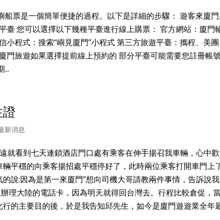
嶼船票是一個簡單便捷的過程。以下是詳細的步驟： 遊客來廈門
購票平臺 您可以選擇以下幾種平臺進行線上購票： 官方網站：廈門
m） 微信小程式：搜索“嶼見廈門”小程式 第三方旅遊平臺：攜程、美
次來廈門旅遊如果選擇提前線上預約的 部分平臺可能需要您註冊帳
..
住證
最新消息
遠遠就看到七天連鎖酒店門口處有乘客在伸手揚召我車輛，心中歡
車輛平穩的向乘客揚招處平穩停好了，此時兩位乘客打開車門上
的說:因為是第一來廈門”想向司機大哥請教兩件事情，告訴說我
想辦理大陸的電話卡，因為明天就得回台灣去。行程比較倉促，
此行的主要目的後，於是我告知邱先生，如今是廈門遊遊業全年