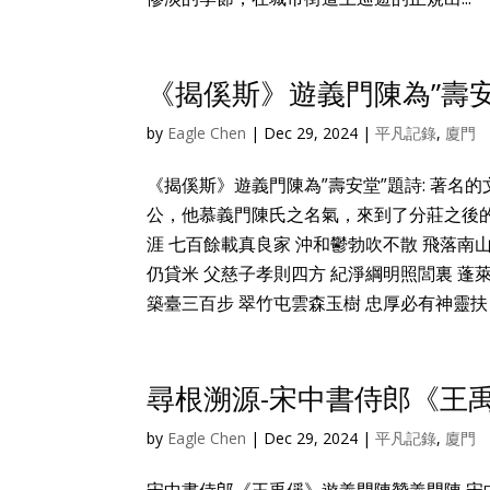
《揭傒斯》遊義門陳為”壽安
by
Eagle Chen
|
Dec 29, 2024
|
平凡記錄
,
廈門
《揭傒斯》遊義門陳為”壽安堂”題詩: 著
公，他慕義門陳氏之名氣，來到了分莊之後的
涯 七百餘載真良家 沖和鬱勃吹不散 飛落南
仍貸米 父慈子孝則四方 紀淨綱明照閭裏 蓬
築臺三百步 翠竹屯雲森玉樹 忠厚必有神靈扶 
尋根溯源-宋中書侍郎《王
by
Eagle Chen
|
Dec 29, 2024
|
平凡記錄
,
廈門