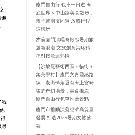
廈門自由行 包車一日遊 海
之
底世界 × 中山路美食散步，
輪渡
親子或朋友同遊 放鬆行程
團、
這樣玩
號，
杰倫廈門演唱會掀起暑期旅
遊新浪潮 文旅創意策略精
準對接歌迷熱情
【沙坡尾藝術西區＋貓街＋
集美學村】廈門文青靈感路
線：老街轉角還有海上宮崎
駿的奇幻場景，美食推薦
廈門自由行包車推薦景點
了我
廈門市推動演藝經濟高質量
他
發展 打造2025暑期文旅盛
當得
宴
最最