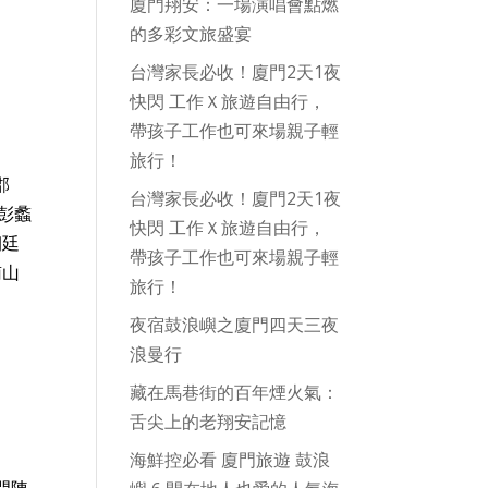
廈門翔安：一場演唱會點燃
的多彩文旅盛宴
台灣家長必收！廈門2天1夜
快閃 工作Ｘ旅遊自由行，
帶孩子工作也可來場親子輕
旅行！
郡
台灣家長必收！廈門2天1夜
彭蠡
快閃 工作Ｘ旅遊自由行，
朝廷
帶孩子工作也可來場親子輕
南山
旅行！
夜宿鼓浪嶼之廈門四天三夜
浪曼行
藏在馬巷街的百年煙火氣：
舌尖上的老翔安記憶
海鮮控必看 廈門旅遊 鼓浪