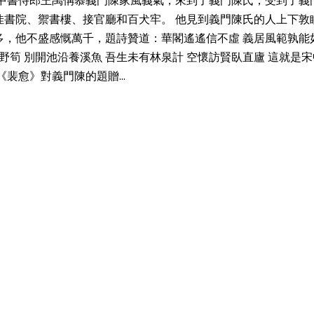
宋中書侍郎王禹偁慕義門陳家風義氣，來到了義門陳氏，受到了義
佳書院、禦書樓、接官廳和百犬牢。 他見到義門陳氏的人上下敦
多，他不盛感慨萬千，題詩贊道：華閣遙遙信不虛 義居風範孰能
野筍 別開池沿養溪魚 吾生未有林泉計 空懷訪賢臥直廬 這就是宋
裴愈》對義門陳的題贈...