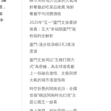
門陳
嶼 6 間在地人也愛的人氣海
睦，
鮮餐廳必吃菜品推薦 海鮮
如
餐廳平均消費價格
中
2025年“五一”廈門文旅重磅
推薦：五大“幸福開廈門”寵
粉福利全解析
廈門-漫步鼓浪嶼3天2夜深
度遊
廈門文旅局以”五種打開方
式”為密鑰，為全球遊客獻
上一份融合激情、文藝與煙
火氣的城市漫遊指南
時空折疊的閩南史詩：全國
首個“嶼說閩南時光幻境”主
題公園五一啟幕
海上瑰寶，福祉思明——廈