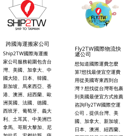
跨國海運搬家公司
Fly2TW國際物流快
Ship2TW國際海運搬
遞公司
家公司服務範圍包含台
想知道國際運費怎麼
灣、美國、加拿大、中
算?想找最便宜空運費
國大陸、日本、韓國、
用從美國寄東西到台
新加坡、馬來西亞、香
灣？想找從台灣寄包裹
港、澳洲、紐西蘭、歐
到美國最便宜方式推薦
洲英國、法國、德國、
咨詢Fly2TW國際空運
西班牙、葡萄牙、義大
公司，提供台灣、美
利、土耳其、中美洲巴
國、加拿大、新加坡、
拿馬、哥斯大黎加、尼
日本、澳洲、紐西蘭、
加拉瓜、宏都拉斯、薩