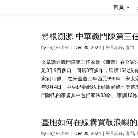
首頁
尋根溯源-中華義門陳第三
by
Eagle Chen
|
Dec 30, 2024
|
平凡記錄
,
廈門
文章講述義門陳第三任家長《陳崇》在立家
足3千9百多口，同居3百多年，延續15代沒
家範12條。 在宋至道二年西元996年，宋
年8月4日，中央紀委網站上頭版頭條刊登德
門陳氏的家規其中包括家法33條、 家訓16條
臺胞如何在線購買鼓浪嶼的
by
Eagle Chen
|
Dec 30, 2024
|
平凡記錄
,
廈門
,