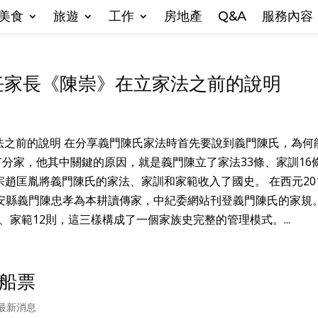
美食
旅遊
工作
房地產
Q&A
服務內容
任家長《陳崇》在立家法之前的說明
法之前的說明 在分享義門陳氏家法時首先要說到義門陳氏，為何
有分家，他其中關鍵的原因，就是義門陳立了家法33條、家訓16
太宗趙匡胤將義門陳氏的家法、家訓和家範收入了國史。 在西元20
安縣義門陳忠孝為本耕讀傳家，中紀委網站刊登義門陳氏的家規。
、家範12則，這三樣構成了一個家族史完整的管理模式。...
船票
最新消息