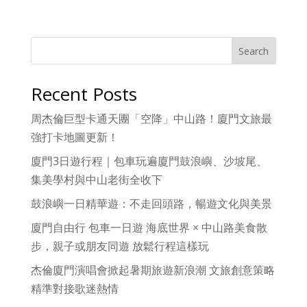
Search
Recent Posts
周杰倫巨型卡通天團「空降」中山路！廈門文旅最
強打卡地圖更新！
廈門3日遊行程｜包車玩遍廈門鼓浪嶼、沙坡尾、
集美學村與中山老街全收下
鼓浪嶼一日精華遊：不走回頭路，暢遊文化與美景
廈門自由行 包車一日遊 海底世界 × 中山路美食散
步，親子或朋友同遊 放鬆行程這樣玩
杰倫廈門演唱會掀起暑期旅遊新浪潮 文旅創意策略
精準對接歌迷熱情