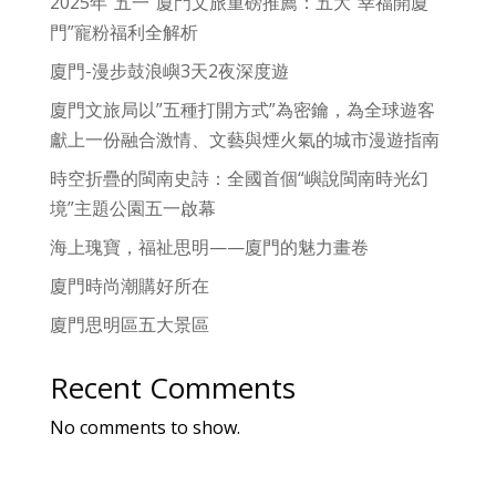
2025年“五一”廈門文旅重磅推薦：五大“幸福開廈
門”寵粉福利全解析
廈門-漫步鼓浪嶼3天2夜深度遊
廈門文旅局以”五種打開方式”為密鑰，為全球遊客
獻上一份融合激情、文藝與煙火氣的城市漫遊指南
時空折疊的閩南史詩：全國首個“嶼說閩南時光幻
境”主題公園五一啟幕
海上瑰寶，福祉思明——廈門的魅力畫卷
廈門時尚潮購好所在
廈門思明區五大景區
Recent Comments
No comments to show.