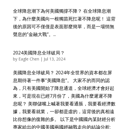
全球降息潮下為何美國獨撐不降？ 在全球降息潮
下，為什麼美國向一根獨苗死扛著不降息呢！ 這背
後的原因可不僅僅是表面那麼簡單，而是一場悄無
聲息的”金融大戰”。...
2024美國降息全球破局？
by
Eagle Chen
|
Jul 13, 2024
美國降息全球破局？ 2024年全世界的資本都在屏
息期待著一件事”美國降息”。 大家不的而同的認
為，只有美國開始了降息通道，全球經濟才會好起
來，可是現在已經7月份了，美國為什麼遲遲不降
息呢？ 美聯儲嘴上喊著我要看通脹，我要看經濟數
據，我要看就業，一卻都是虛的，這背後的真相遠
比你想像的復雜的多。 以下是中國國內某財經分析
專家給出的中國美國兩國經融戰走向的結論分析: