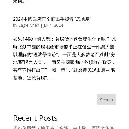
規模。...
2024中國政府正全面出手拯救″房地產”
by
Eagle Chen
|
Jul 4, 2024
如果14億中國人都盼著房價下跌會發生什麼呢？ 此
時此刻中國的房地產市場似乎正在發生一件讓人難
以理解的”經濟學奇跡”。一面是大多數老百姓對“房
地產”恨之入骨，一面又是國家拋出各類救市政策，
甚至不惜打出了”一城一策”，“鼓曆農民退出農村宅
基地、進城買房”。...
Search
Recent Posts
周杰倫巨型卡通天團「空降」中山路！廈門文旅最