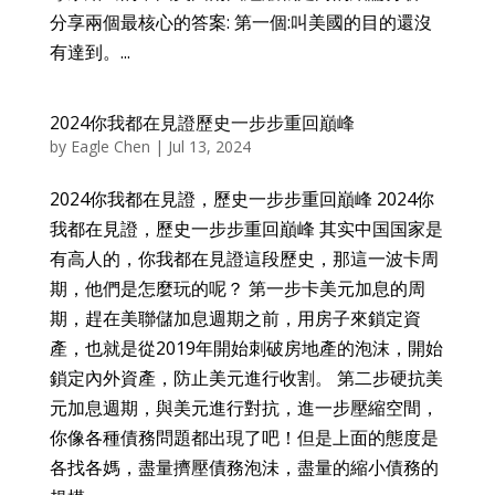
分享兩個最核心的答案: 第一個:叫美國的目的還沒
有達到。...
2024你我都在見證歷史一步步重回巔峰
by
Eagle Chen
|
Jul 13, 2024
2024你我都在見證，歷史一步步重回巔峰 2024你
我都在見證，歷史一步步重回巔峰 其实中国国家是
有高人的，你我都在見證這段歷史，那這一波卡周
期，他們是怎麼玩的呢？ 第一步卡美元加息的周
期，趕在美聯儲加息週期之前，用房子來鎖定資
產，也就是從2019年開始刺破房地產的泡沫，開始
鎖定內外資產，防止美元進行收割。 第二步硬抗美
元加息週期，與美元進行對抗，進一步壓縮空間，
你像各種債務問題都出現了吧！但是上面的態度是
各找各媽，盡量擠壓債務泡沬，盡量的縮小債務的