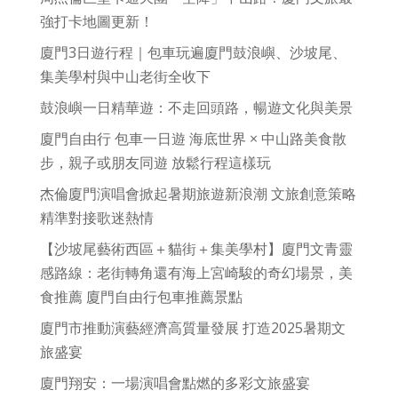
強打卡地圖更新！
廈門3日遊行程｜包車玩遍廈門鼓浪嶼、沙坡尾、
集美學村與中山老街全收下
鼓浪嶼一日精華遊：不走回頭路，暢遊文化與美景
廈門自由行 包車一日遊 海底世界 × 中山路美食散
步，親子或朋友同遊 放鬆行程這樣玩
杰倫廈門演唱會掀起暑期旅遊新浪潮 文旅創意策略
精準對接歌迷熱情
【沙坡尾藝術西區＋貓街＋集美學村】廈門文青靈
感路線：老街轉角還有海上宮崎駿的奇幻場景，美
食推薦 廈門自由行包車推薦景點
廈門市推動演藝經濟高質量發展 打造2025暑期文
旅盛宴
廈門翔安：一場演唱會點燃的多彩文旅盛宴