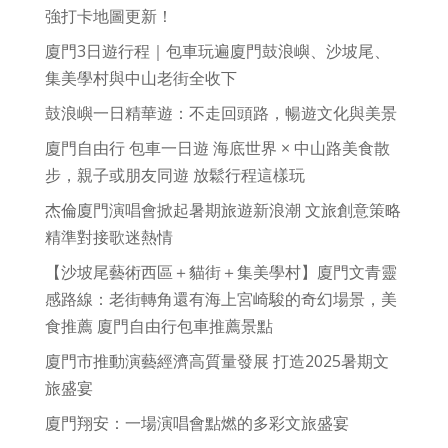
強打卡地圖更新！
廈門3日遊行程｜包車玩遍廈門鼓浪嶼、沙坡尾、
集美學村與中山老街全收下
鼓浪嶼一日精華遊：不走回頭路，暢遊文化與美景
廈門自由行 包車一日遊 海底世界 × 中山路美食散
步，親子或朋友同遊 放鬆行程這樣玩
杰倫廈門演唱會掀起暑期旅遊新浪潮 文旅創意策略
精準對接歌迷熱情
【沙坡尾藝術西區＋貓街＋集美學村】廈門文青靈
感路線：老街轉角還有海上宮崎駿的奇幻場景，美
食推薦 廈門自由行包車推薦景點
廈門市推動演藝經濟高質量發展 打造2025暑期文
旅盛宴
廈門翔安：一場演唱會點燃的多彩文旅盛宴