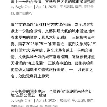
獻上一份融合激情、文藝與煙火氣的城市漫遊指南
by
Eagle Chen
|
Apr 21, 2025
|
平凡記錄
,
廈門
,
廈門景
點
,
廈門自由行
廈門文旅局以”五種打開方式”為密鑰，為全球遊客
獻上一份融合激情、文藝與煙火氣的城市漫遊指南
春末夏初的鷺島，鳳凰木初綻緋紅，三角梅搖曳生
姿。隨著2025年”五一”假期臨近，廈門文旅局以”五
種打開方式”為密鑰，為全球遊客獻上一份融合激
情、文藝與煙火氣的城市漫遊指南。這座被碧海藍
天浸潤的”海上花園”，正以賽事脈動、藝術共鳴與
街巷煙火編織出立體式旅行圖景。 一、 以賽事之
名，啟動鷺島腎上腺素...
時空折疊的閩南史詩：全國首個“嶼說閩南時光幻
境”主題公園五一啟幕
by
Eagle Chen
|
Apr 21, 2025
|
居住證
,
平凡記錄
,
廈門
,
廈門景點
,
廈門自由行
,
最新消息