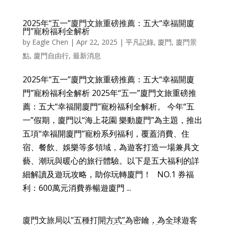
2025年“五一”廈門文旅重磅推薦：五大“幸福開廈
門”寵粉福利全解析
by
Eagle Chen
|
Apr 22, 2025
|
平凡記錄
,
廈門
,
廈門景
點
,
廈門自由行
,
最新消息
2025年“五一”廈門文旅重磅推薦：五大“幸福開廈
門”寵粉福利全解析 2025年“五一”廈門文旅重磅推
薦：五大“幸福開廈門”寵粉福利全解析。 今年“五
一”假期，廈門以“海上花園 樂動廈門”為主題，推出
五項“幸福開廈門”寵粉系列福利，覆蓋消費、住
宿、餐飲、娛樂等多領域，為遊客打造一場兼具文
藝、潮玩與暖心的旅行體驗。以下是五大福利的詳
細解讀及遊玩攻略，助你玩轉廈門！ NO.1 券福
利：600萬元消費券暢遊廈門 ...
廈門文旅局以”五種打開方式”為密鑰，為全球遊客