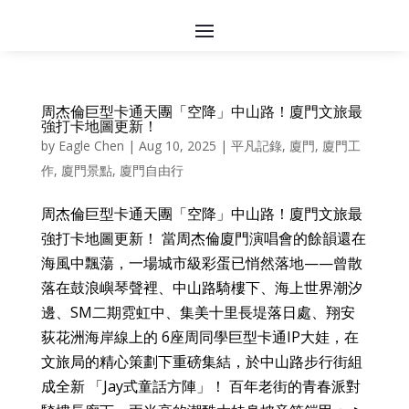
周杰倫巨型卡通天團「空降」中山路！廈門文旅最
強打卡地圖更新！
by
Eagle Chen
|
Aug 10, 2025
|
平凡記錄
,
廈門
,
廈門工
作
,
廈門景點
,
廈門自由行
周杰倫巨型卡通天團「空降」中山路！廈門文旅最
強打卡地圖更新！ 當周杰倫廈門演唱會的餘韻還在
海風中飄蕩，一場城市級彩蛋已悄然落地——曾散
落在鼓浪嶼琴聲裡、中山路騎樓下、海上世界潮汐
邊、SM二期霓虹中、集美十里長堤落日處、翔安
荻花洲海岸線上的 6座周同學巨型卡通IP大娃，在
文旅局的精心策劃下重磅集結，於中山路步行街組
成全新 「Jay式童話方陣」！ 百年老街的青春派對