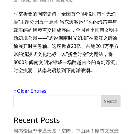
时空折叠的闽南史诗：全国首个“屿说闽南时光幻
境”主题公园五一启幕 当东渡客运码头的汽笛声与
鼓浪屿的钢琴声交织成序曲，全国首个闽南文明主
题幻境公园——“屿说闽南时光幻境”在鹭江之畔徐
徐展开时空卷轴。这座斥资23亿、占地20.1万平方
米的沉浸式文化地标，以”折叠时空”为魔法，将
8000年闽南文明浓缩成一场跨越古今的奇幻漂流。
时空虫洞：从南岛语族到下南洋浪潮...
« Older Entries
Search
Recent Posts
周杰倫巨型卡通天團「空降」中山路！廈門文旅最