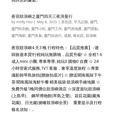
與詩意的邂逅...
夜宿鼓浪嶼之廈門四天三夜浪曼行
by
molly Hsu
|
May 8, 2025
|
居住證
,
平凡記錄
,
廈門
,
廈門吃到飽
,
廈門小吃
,
廈門工作
,
廈門房地產
,
廈門景點
,
廈門海鮮
,
廈門美食
,
廈門自由行
,
成都
,
風化區
,
鼓浪嶼
夜宿鼓浪嶼4 天3 晚 行程特色：【品質推薦】–迴
歸旅遊本質!行程純玩無購物，品質升級! ☆ 全程1 6
成人mini 小團; 專車專導; 純玩0 購物0 自費 ☆ 24
小時管家式服務,1V1 客服，奢享溫度旅程 ☆專業
攝影師琴島旅拍[贈旅拍底片] ☆ 贈送聞南風味下午
茶·聞南風味海鮮午餐·精美福袋·鼓浪嶼手繪地圖 ☆
免費升級1晚同價位鼓浪嶼酒店 ☆深度遊玩鼓浪嶼
(上島早)、 鋼琴博物館(琴島之聲)、菽莊花園(藏海
花園)、日光巖(俯瞰鼓浪嶼全景) 重要提示及行程
報名須知：...