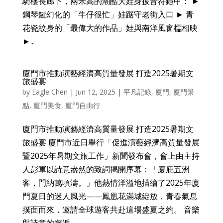
騎樓長廊下，兩米高的潮酷大娃身披音符鎧甲： ►
鋼琴鍵幻化的「牛仔很忙」娃踞守老街入口 ► 青
花瓷紋身的「最偉大的作品」娃與南洋風窗櫺相映
►...
廈門市推動演藝經濟高質量發展 打造2025暑期文
旅盛宴
by
Eagle Chen
|
Jun 12, 2025
|
平凡記錄
,
廈門
,
廈門景
點
,
廈門美食
,
廈門自由行
廈門市推動演藝經濟高質量發展 打造2025暑期文
旅盛宴 廈門市近日舉行「促進演藝經濟高質量發展
暨2025年暑期文旅工作」新聞發布會，會上由主持
人彭軍以詩意盎然的致詞揭開序幕：「廈庇五洲
客，門納萬頃濤。」他熱情洋溢地描繪了2025年廈
門夏日的迷人風光——鳳凰花滿城綻放，青春氣息
撲面而來，邀請全球遊客共赴這場盛夏之約。 音樂