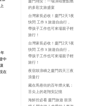
廈門翔安：一場演唱會點燃
以上
的多彩文旅盛宴
台灣家長必收！廈門2天1夜
快閃 工作Ｘ旅遊自由行，
帶孩子工作也可來場親子輕
旅行！
台灣家長必收！廈門2天1夜
快閃 工作Ｘ旅遊自由行，
1年
帶孩子工作也可來場親子輕
發中
旅行！
源讓
夜宿鼓浪嶼之廈門四天三夜
前現在
浪曼行
藏在馬巷街的百年煙火氣：
舌尖上的老翔安記憶
海鮮控必看 廈門旅遊 鼓浪