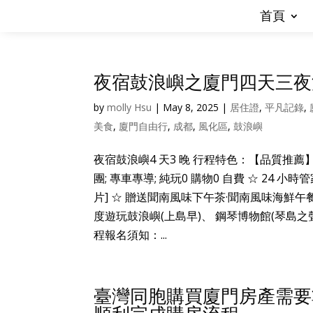
首頁
夜宿鼓浪嶼之廈門四天三夜
by
molly Hsu
|
May 8, 2025
|
居住證
,
平凡記錄
,
美食
,
廈門自由行
,
成都
,
風化區
,
鼓浪嶼
夜宿鼓浪嶼4 天3 晚 行程特色：【品質推薦】–
團; 專車專導; 純玩0 購物0 自費 ☆ 24
片] ☆ 贈送聞南風味下午茶·聞南風味海鮮午
度遊玩鼓浪嶼(上島早)、 鋼琴博物館(琴島
程報名須知：...
臺灣同胞購買廈門房產需要