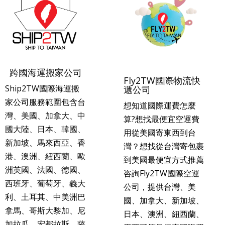
跨國海運搬家公司
Fly2TW國際物流快
Ship2TW國際海運搬
遞公司
家公司服務範圍包含台
想知道國際運費怎麼
灣、美國、加拿大、中
算?想找最便宜空運費
國大陸、日本、韓國、
用從美國寄東西到台
新加坡、馬來西亞、香
灣？想找從台灣寄包裹
港、澳洲、紐西蘭、歐
到美國最便宜方式推薦
洲英國、法國、德國、
咨詢Fly2TW國際空運
西班牙、葡萄牙、義大
公司，提供台灣、美
利、土耳其、中美洲巴
國、加拿大、新加坡、
拿馬、哥斯大黎加、尼
日本、澳洲、紐西蘭、
加拉瓜、宏都拉斯、薩