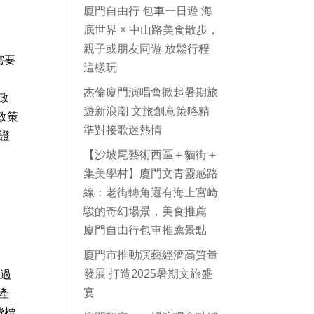
廈門自由行 包車一日遊 海
底世界 × 中山路美食散步，
親子或朋友同遊 放鬆行程
需要
這樣玩
杰倫廈門演唱會掀起暑期旅
政
遊新浪潮 文旅創意策略精
政策
準對接歌迷熱情
證
【沙坡尾藝術西區＋貓街＋
集美學村】廈門文青靈感路
線：老街轉角還有海上宮崎
駿的奇幻場景，美食推薦
廈門自由行包車推薦景點
廈門市推動演藝經濟高質量
發展 打造2025暑期文旅盛
 過
宴
產
費標