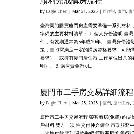
順利完成購房流程
by
Eagle Chen
|
Mar 31, 2025
|
居住證
,
廈門
,
廈
臺灣同胞購買廈門房產需要準備一系列材料
準備的主要材料清單： 1. 個人身份證明 
件，有效期通常為5年或10年。 臺灣身份證
策，臺胞需滿足一定的購房資格要求，可能
要求）。或持有廈門居住證 工作單位出具的
明）。 3. 購房資金證明...
廈門市二手房交易詳細流程
by
Eagle Chen
|
Mar 25, 2025
|
廈門
,
廈門工作
,
廈門市二手房交易流程 帶客看房(免費) 約見
戶材料 雙方一次 性交付仲介傭金 市政服務
一次性付款 辦理貸款手續 領取產權證 銀行