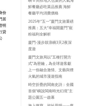
嶼 6 間在地人也愛的人氣海
鮮餐廳必吃菜品推薦 海鮮
身份
餐廳平均消費價格
門居
2025年“五一”廈門文旅重磅
證明
推薦：五大“幸福開廈門”寵
行貸
粉福利全解析
公
廈門-漫步鼓浪嶼3天2夜深
度遊
廈門文旅局以”五種打開方
式”為密鑰，為全球遊客獻
上一份融合激情、文藝與煙
火氣的城市漫遊指南
時空折疊的閩南史詩：全國
首個“嶼說閩南時光幻境”主
題公園五一啟幕
海上瑰寶，福祉思明——廈