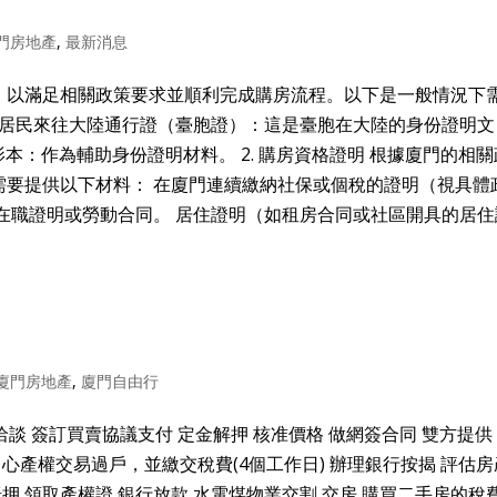
門房地產
,
最新消息
，以滿足相關政策要求並順利完成購房流程。以下是一般情況下
臺灣居民來往大陸通行證（臺胞證）：這是臺胞在大陸的身份證明文
影本：作為輔助身份證明材料。 2. 購房資格證明 根據廈門的相關
需要提供以下材料： 在廈門連續繳納社保或個稅的證明（視具體
在職證明或勞動合同。 居住證明（如租房合同或社區開具的居住
廈門房地產
,
廈門自由行
洽談 簽訂買賣協議支付 定金解押 核准價格 做網簽合同 雙方提供
中心產權交易過戶，並繳交稅費(4個工作日) 辦理銀行按揭 評估房
抵押 領取產權證 銀行放款 水電煤物業交割 交房 購買二手房的稅