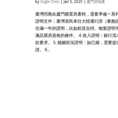
by
Eagle Chen
|
Jan 5, 2025
|
廈門房地產
臺灣同胞在廈門購置房產時，需要準備一系列
證明文件：臺灣居民來往大陸通行證（臺胞證
住滿一年的證明，比如租賃合同、物業證明等
滿足購房資格的條件。 4. 收入證明：銀
款要求。 5. 婚姻狀況證明：如已婚，需
證。 6....