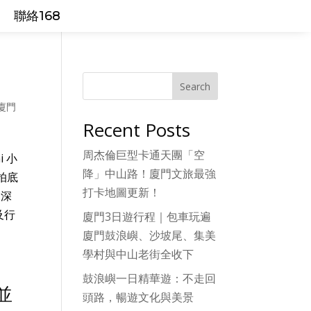
聯絡168
Search
廈門
Recent Posts
周杰倫巨型卡通天團「空
 小
降」中山路！廈門文旅最強
旅拍底
打卡地圖更新！
☆深
及行
廈門3日遊行程｜包車玩遍
廈門鼓浪嶼、沙坡尾、集美
學村與中山老街全收下
鼓浪嶼一日精華遊：不走回
並
頭路，暢遊文化與美景