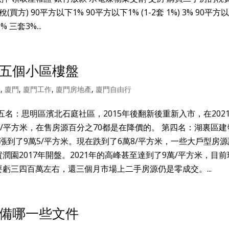
方) 90平方以下1% 90平方以下1% (1-2套 1%) 3% 90平方
 三套3%...
五個小區樓盤
錄
,
廈門
,
廈門工作
,
廈門房地產
,
廈門自由行
名：思明區濱北石庭社區，2015年後翻新後重新入市，在202
2/平方米，在售房源百分之70都是在降價的。 第四名：湖裏區建
年漲到了9萬5/平方米。現在跌到了6萬8/平方米，一些大戶型房
潤園2017年開盤。2021年的高峰甚至達到了9萬/平方米，目
虧三四百萬左右，還三個月市場上二手房源仍是零成交。...
備哪一些文件