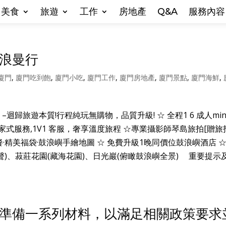
美食
旅遊
工作
房地產
Q&A
服務內容
浪曼行
廈門
,
廈門吃到飽
,
廈門小吃
,
廈門工作
,
廈門房地產
,
廈門景點
,
廈門海鮮
,
迴歸旅遊本質!行程純玩無購物，品質升級! ☆ 全程1 6 成人mini
 小時管家式服務,1V1 客服，奢享溫度旅程 ☆專業攝影師琴島旅拍[贈
餐·精美福袋·鼓浪嶼手繪地圖 ☆ 免費升級1晚同價位鼓浪嶼酒店 
之聲)、菽莊花園(藏海花園)、日光巖(俯瞰鼓浪嶼全景) 重要提示
準備一系列材料，以滿足相關政策要求