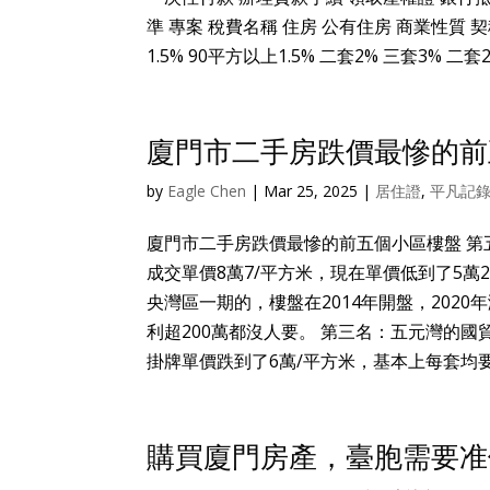
準 專案 稅費名稱 住房 公有住房 商業性質 契稅(買
1.5% 90平方以上1.5% 二套2% 三套3% 二套2%
廈門市二手房跌價最慘的前
by
Eagle Chen
|
Mar 25, 2025
|
居住證
,
平凡記
廈門市二手房跌價最慘的前五個小區樓盤 第五
成交單價8萬7/平方米，現在單價低到了5萬
央灣區一期的，樓盤在2014年開盤，2020
利超200萬都沒人要。 第三名：五元灣的國貿
掛牌單價跌到了6萬/平方米，基本上每套均要
購買廈門房產，臺胞需要准