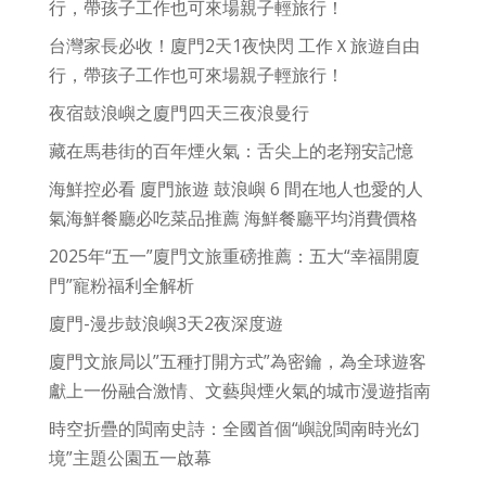
行，帶孩子工作也可來場親子輕旅行！
台灣家長必收！廈門2天1夜快閃 工作Ｘ旅遊自由
行，帶孩子工作也可來場親子輕旅行！
夜宿鼓浪嶼之廈門四天三夜浪曼行
藏在馬巷街的百年煙火氣：舌尖上的老翔安記憶
海鮮控必看 廈門旅遊 鼓浪嶼 6 間在地人也愛的人
氣海鮮餐廳必吃菜品推薦 海鮮餐廳平均消費價格
2025年“五一”廈門文旅重磅推薦：五大“幸福開廈
門”寵粉福利全解析
廈門-漫步鼓浪嶼3天2夜深度遊
廈門文旅局以”五種打開方式”為密鑰，為全球遊客
獻上一份融合激情、文藝與煙火氣的城市漫遊指南
時空折疊的閩南史詩：全國首個“嶼說閩南時光幻
境”主題公園五一啟幕