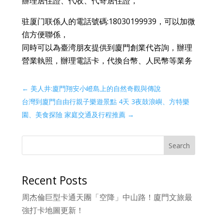
辦理居住證、代收、代寄居住證，
驻厦门联係人的電話號碼:18030199939，可以加微
信方便聯係，
同時可以為臺湾朋友提供到廈門創業代咨詢，辦理
營業執照，辦理電話卡，代換台幣、人民幣等業务
←
美人井:廈門翔安小嶝島上的自然奇觀與傳說
台灣到廈門自由行親子樂遊景點 4天 3夜鼓浪嶼、方特樂
園、美食探險 家庭交通及行程推薦
→
Search
Recent Posts
周杰倫巨型卡通天團「空降」中山路！廈門文旅最
強打卡地圖更新！