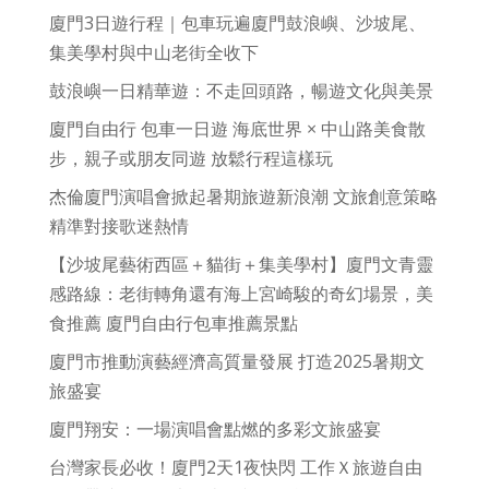
廈門3日遊行程｜包車玩遍廈門鼓浪嶼、沙坡尾、
集美學村與中山老街全收下
鼓浪嶼一日精華遊：不走回頭路，暢遊文化與美景
廈門自由行 包車一日遊 海底世界 × 中山路美食散
步，親子或朋友同遊 放鬆行程這樣玩
杰倫廈門演唱會掀起暑期旅遊新浪潮 文旅創意策略
精準對接歌迷熱情
【沙坡尾藝術西區＋貓街＋集美學村】廈門文青靈
感路線：老街轉角還有海上宮崎駿的奇幻場景，美
食推薦 廈門自由行包車推薦景點
廈門市推動演藝經濟高質量發展 打造2025暑期文
旅盛宴
廈門翔安：一場演唱會點燃的多彩文旅盛宴
台灣家長必收！廈門2天1夜快閃 工作Ｘ旅遊自由