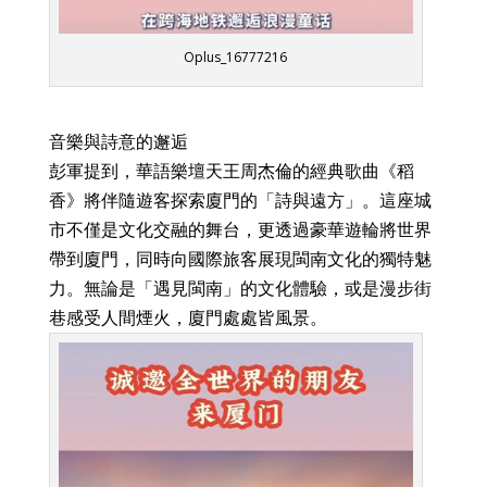
Oplus_16777216
音樂與詩意的邂逅
彭軍提到，華語樂壇天王周杰倫的經典歌曲《稻
香》將伴隨遊客探索廈門的「詩與遠方」。這座城
市不僅是文化交融的舞台，更透過豪華遊輪將世界
帶到廈門，同時向國際旅客展現閩南文化的獨特魅
力。無論是「遇見閩南」的文化體驗，或是漫步街
巷感受人間煙火，廈門處處皆風景。