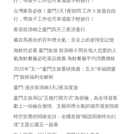
行，帶孩子工作也可來場親子輕旅行！
台灣家長必收！廈門2天1夜快閃 工作Ｘ旅遊自由
行，帶孩子工作也可來場親子輕旅行！
夜宿鼓浪嶼之廈門四天三夜浪曼行
藏在馬巷街的百年煙火氣：舌尖上的老翔安記憶
海鮮控必看 廈門旅遊 鼓浪嶼 6 間在地人也愛的人
氣海鮮餐廳必吃菜品推薦 海鮮餐廳平均消費價格
2025年“五一”廈門文旅重磅推薦：五大“幸福開廈
門”寵粉福利全解析
廈門-漫步鼓浪嶼3天2夜深度遊
廈門文旅局以”五種打開方式”為密鑰，為全球遊客
獻上一份融合激情、文藝與煙火氣的城市漫遊指南
時空折疊的閩南史詩：全國首個“嶼說閩南時光幻
境”主題公園五一啟幕