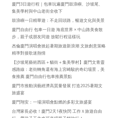
廈門3日遊行程｜包車玩遍廈門鼓浪嶼、沙坡尾、
集美學村與中山老街全收下
鼓浪嶼一日精華遊：不走回頭路，暢遊文化與美景
廈門自由行 包車一日遊 海底世界 × 中山路美食散
步，親子或朋友同遊 放鬆行程這樣玩
杰倫廈門演唱會掀起暑期旅遊新浪潮 文旅創意策略
精準對接歌迷熱情
【沙坡尾藝術西區＋貓街＋集美學村】廈門文青靈
感路線：老街轉角還有海上宮崎駿的奇幻場景，美
食推薦 廈門自由行包車推薦景點
廈門市推動演藝經濟高質量發展 打造2025暑期文
旅盛宴
廈門翔安：一場演唱會點燃的多彩文旅盛宴
台灣家長必收！廈門2天1夜快閃 工作Ｘ旅遊自由