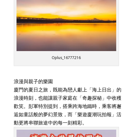
Oplus_16777216
浪漫與親子的樂園
廈門的夏日之旅，既能為戀人獻上「海上日出」的
浪漫時刻，也能讓親子家庭在「奇趣探秘」中收穫
歡笑。彭軍特別提到，搭乘跨海地鐵時，乘客將邂
逅如童話般的夢幻景致，而「樂遊廈潮玩拍報」活
動更將串聯旅途中的每一刻精彩。