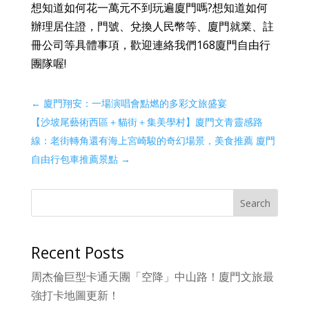
想知道如何花一萬元不到玩遍廈門嗎?想知道如何
辦理居住證，門號、兌換人民幣等、廈門就業、註
冊公司等具體事項，歡迎連絡我們168廈門自由行
團隊喔!
←
廈門翔安：一場演唱會點燃的多彩文旅盛宴
【沙坡尾藝術西區＋貓街＋集美學村】廈門文青靈感路
線：老街轉角還有海上宮崎駿的奇幻場景，美食推薦 廈門
自由行包車推薦景點
→
Search
Recent Posts
周杰倫巨型卡通天團「空降」中山路！廈門文旅最
強打卡地圖更新！