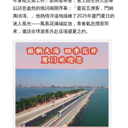
年暑期文旅工作」新聞發布會，會上由主持人彭軍
以詩意盎然的致詞揭開序幕：「廈庇五洲客，門納
萬頃濤。」他熱情洋溢地描繪了2025年廈門夏日的
迷人風光——鳳凰花滿城綻放，青春氣息撲面而
來，邀請全球遊客共赴這場盛夏之約。