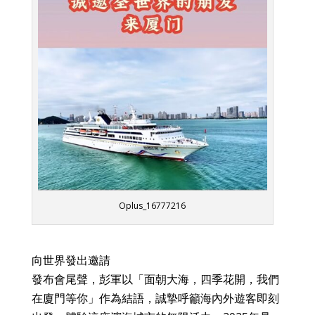
Oplus_16777216
向世界發出邀請
發布會尾聲，彭軍以「面朝大海，四季花開，我們
在廈門等你」作為結語，誠摯呼籲海內外遊客即刻