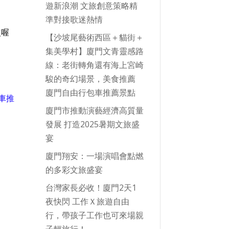
遊新浪潮 文旅創意策略精
準對接歌迷熱情
次喔
【沙坡尾藝術西區＋貓街＋
集美學村】廈門文青靈感路
）
線：老街轉角還有海上宮崎
駿的奇幻場景，美食推薦
廈門自由行包車推薦景點
車推
廈門市推動演藝經濟高質量
發展 打造2025暑期文旅盛
宴
廈門翔安：一場演唱會點燃
的多彩文旅盛宴
台灣家長必收！廈門2天1
夜快閃 工作Ｘ旅遊自由
行，帶孩子工作也可來場親
子輕旅行！