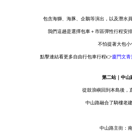
包含海獅、海豚、企鵝等演出，以及潛水
我們這趟是選擇包車＋市區彈性行程安
不怕提著大包小
點擊連結看更多自由行包車行程👉
廈門文青
第二站｜中山
從鼓浪嶼回到本島後，直
中山路融合了騎樓老
中山路主街：