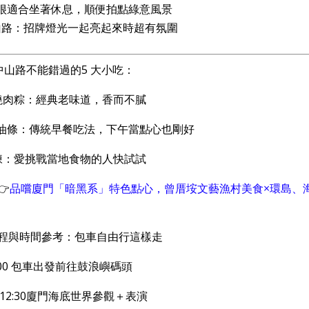
很適合坐著休息，順便拍點綠意風景
山路：招牌燈光一起亮起來時超有氛圍
 中山路不能錯過的5 大小吃：
0燒肉粽：經典老味道，香而不膩
油條：傳統早餐吃法，下午當點心也剛好
凍：愛挑戰當地食物的人快試試

品嚐廈門「暗黑系」特色點心，曾厝垵文藝漁村美食×環島、
日行程與時間參考：包車自由行這樣走
:00 包車出發前往鼓浪嶼碼頭
0–12:30廈門海底世界參觀＋表演