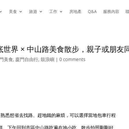
美食
旅遊
工作
房地產
Q&A
服務內容
聯
底世界 × 中山路美食散步，親子或朋友
門美食
,
廈門自由行
,
鼓浪嶼
|
0 comments
不熟悉想省去找路、趕地鐵的麻煩，可以選擇當地包車行程
洋、下午回到市區中山路吃遍在地小吃、散步拍照剛剛好