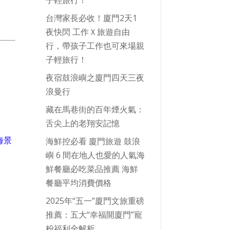
台灣家長必收！廈門2天1
夜快閃 工作Ｘ旅遊自由
行，帶孩子工作也可來場親
子輕旅行！
夜宿鼓浪嶼之廈門四天三夜
浪曼行
藏在馬巷街的百年煙火氣：
舌尖上的老翔安記憶
海景
海鮮控必看 廈門旅遊 鼓浪
嶼 6 間在地人也愛的人氣海
鮮餐廳必吃菜品推薦 海鮮
餐廳平均消費價格
2025年“五一”廈門文旅重磅
推薦：五大“幸福開廈門”寵
粉福利全解析