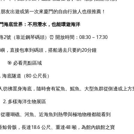
、朋友出遊或第一次來廈門的自由行旅人也很推薦！
｜廈門海底世界：不用潛水，也能環遊海洋
路2號（靠近鋼琴碼頭）
⏰ 開放時間：08:30 – 17:30
嶼，直接包車到碼頭，搭船過去只要約20分鐘
🎯 必看亮點區域
1. 海底隧道（80 公尺長）
人彷彿置身海底，隨時會有鯊魚、鰩魚、大型魚群從側邊或上方
2. 多樣海洋生物展區
，從珊瑚礁、河魚、近海魚到熱帶與極地物種都能看到
鯨骨骸，長達18.6 公尺、重達48 噸，為館內鎮館之寶