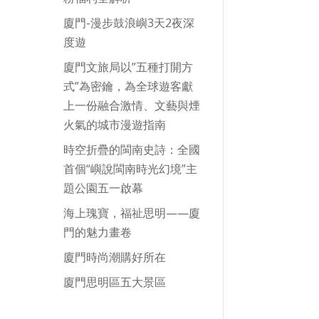
廈門-漫步鼓浪嶼3天2夜深
度遊
廈門文旅局以”五種打開方
式”為密鑰，為全球遊客獻
上一份融合激情、文藝與煙
火氣的城市漫遊指南
時空折疊的閩南史詩：全國
首個“嶼說閩南時光幻境”主
題公園五一啟幕
海上瑰寶，福祉思明——廈
門的魅力畫卷
廈門時尚潮購好所在
廈門思明區五大景區