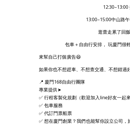
12:30–1
13:00–15:00
逛蕾走累了回
包車＋自由行安排， 玩廈門很
來幫自己打個廣告😆
如果你也不想趕車、不想查交通、不想錯過
📍 廈門168自由行團隊
專業提供➤
✅ 行程客製化規劃（歡迎加入line好友一起
✅ 包車服務
✅ 代訂門票船票
✅ 想在廈門創業？我們也能幫你設立公司，