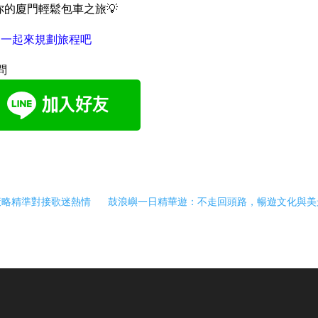
的廈門輕鬆包車之旅💡
問一起來規劃旅程吧
問
策略精準對接歌迷熱情
鼓浪嶼一日精華遊：不走回頭路，暢遊文化與美