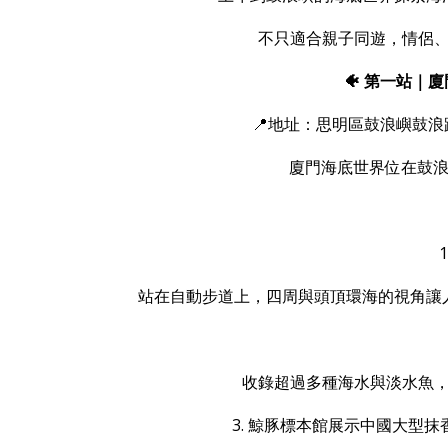
不只適合親子同遊，情侶
🐠 第一站
📍地址：思明區鼓浪嶼鼓浪
廈門海底世界位在鼓浪
站在自動步道上，四周與頭頂環海的視角讓
收錄超過多種海水與淡水魚
3. 鯨豚標本館
展示中國大型抹香