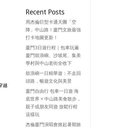
Recent Posts
周杰倫巨型卡通天團「空
降」中山路！廈門文旅最強
打卡地圖更新！
廈門3日遊行程｜包車玩遍
廈門鼓浪嶼、沙坡尾、集美
學村與中山老街全收下
鼓浪嶼一日精華遊：不走回
頭路，暢遊文化與美景
穿越
廈門自由行 包車一日遊 海
底世界 × 中山路美食散步，
親子或朋友同遊 放鬆行程
這樣玩
杰倫廈門演唱會掀起暑期旅