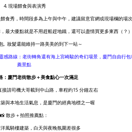
4. 現場餵食與表演秀
員餵食秀，時間段多為上午與中午，建議留意官網或現場欄的場
排，最大優點就是不用趕船趕地鐵，還可以盡情買更多東西（？
包,
妝髮還能維持一路美美的到下一站～
靈感路線：老街轉角還有海上宮崎駿的奇幻場景，廈門自由行包
薦景點
路：廈門老街散步＋美食點心一次滿足
接請司機大哥載到中山路，車程約15 分鐘左右
建築與本地生活氣息，是廈門的經典地標之一喔
📸 散步＋拍照推薦點：
南洋風騎樓建築，白天與夜晚氛圍差很多