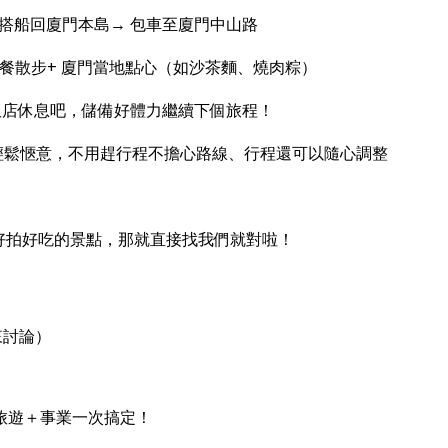
3:00 搭船回廈門本島→ 包車至廈門中山路
中山路午餐散步+ 廈門當地點心（如沙茶麵、燒肉粽）
飯店休息吧，儲備好體力繼續下個旅程！
輕鬆愜意，不用趕行程不擔心路線、行程還可以隨心調整
好拍好吃的景點，那就直接找我們就對啦！
來討論）
旅遊＋事業一次搞定！