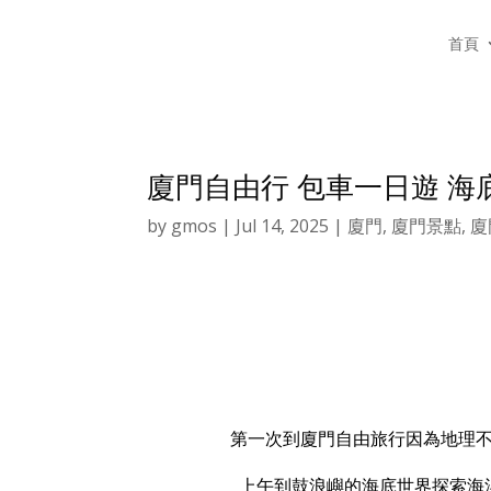
首頁
廈門自由行 包車一日遊 海
by
gmos
|
Jul 14, 2025
|
廈門
,
廈門景點
,
廈
第一次到廈門自由旅行因為地理
上午到鼓浪嶼的海底世界探索海