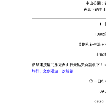
中山公園：
夜幕下的中
🍢
198
黃則和花生湯＋
土筍
點擊連接廈門旅遊自由行景點美食請收下！ 
騎行、文創漫遊一次解鎖
🕐 一
09
09:3