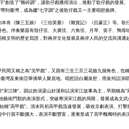
仔”創造了“雜碎調”，讓歌仔戲獲得演出，推動了歌仔戲的發展。
碎調”帶到臺灣，成為繼“七字調”之後歌仔戲又一主要唱腔曲牌。
劇本有《陳三五娘》《三伯英臺》《雜貨記》《呂蒙正》等。歌
特色。伴奏樂器有殼仔弦、大廣弦、六角弦、月琴、笛子、鴨母
同根文明的歷史寫證，對兩岸文化發展及兩岸人民的交流與溝通
民間又稱之為“戈甲戲”，又因有三生三旦三花臉九個角色，也
和臺灣及東南亞華僑華人聚居地。唱腔語白屬泉腔，用泉州話演
“宋江陣”。因以扮演梁山好漢和以演宋江故事為主，早期稱為“
其他藝術門類的表演形式，突破專演宋江戲的局限，發展成為文武
末始稱“高甲戲”。清末民初高甲戲迅速發展，吸收京劇表演、打擊
程中行當不斷擴大，表演不斷豐富，逐漸形成了高甲醜獨特的表