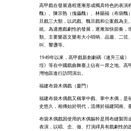
高甲戲在發展過程逐漸形成獨具特色的表演
醜）、陳宗熟（傀儡醜）、林賜福（布袋醜
旦戲三大類，以武戲、醜旦戲和公案戲為主
統。為適應戲劇性的發展，逐漸加快節奏，
類。主要樂器文樂有大小嗩呐、品簫、二弦
叫、響盞等。
1949年以來，高甲戲新創劇碼《連升三級
埕》等在中國戲曲舞臺上佔有一席之地。高
灣地區進行訪問演出。
福建布袋木偶戲（廈門）
福建布袋木偶戲又稱掌中戲、掌中木偶，是
史悠久，相傳始於明代，流傳於福建閩南、
布袋木偶戲因使用的木偶軀幹是用布縫製而
表演，以唱、念、做、打演繹具有戲劇性的