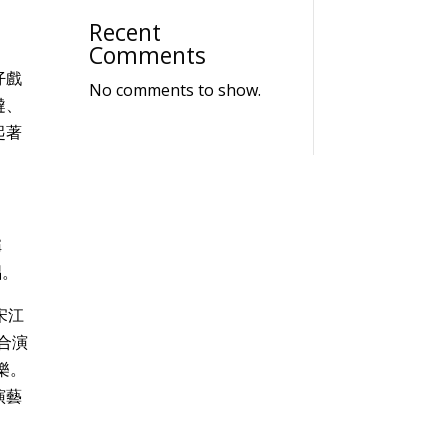
Recent
Comments
仔戲
No comments to show.
噠、
起著
稱
唱。
宋江
合演
樂。
演藝