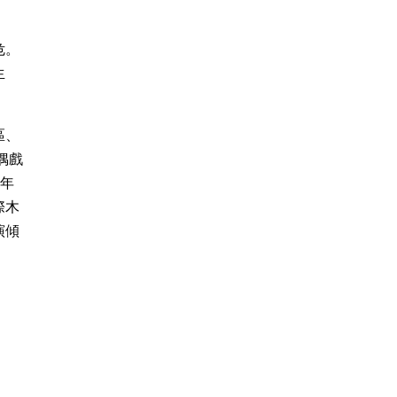
危。
生
區、
偶戲
0年
際木
演傾