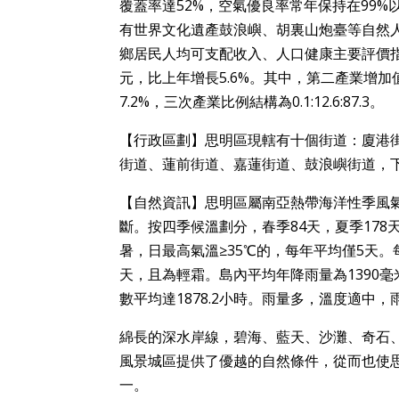
覆蓋率達52%，空氣優良率常年保持在99
有世界文化遺產鼓浪嶼、胡裏山炮臺等自然
鄉居民人均可支配收入、人口健康主要評價指標
元，比上年增長5.6%。其中，第二產業增加值3
7.2%，三次產業比例結構為0.1:12.6:87.3。
【行政區劃】思明區現轄有十個街道：廈港
街道、蓮前街道、嘉蓮街道、鼓浪嶼街道，下
【自然資訊】思明區屬南亞熱帶海洋性季風
斷。按四季候溫劃分，春季84天，夏季178
暑，日最高氣溫≥35℃的，每年平均僅5天。
天，且為輕霜。島內平均年降雨量為1390毫
數平均達1878.2小時。雨量多，溫度適中
綿長的深水岸線，碧海、藍天、沙灘、奇石
風景城區提供了優越的自然條件，從而也使
一。