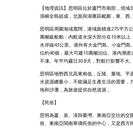
【地理資訊】思明區位於廈門市南部，境域北緯24°2
浪嶼全島組成，北面與湖裏區毗鄰，東、西
思明區周圍海域寬闊，港域面積達275平方公
萬噸級船舶；內航道水深大部分在10米以上
水岸線43公里。港外有大金門島、小金門
位約40個，最大可建10萬噸泊位。港內潮
不凍。年平均霧日30.8天，對航行影響不大
思明區地勢西北高東南低，丘陵、臺地、平
水資源總量小，不能滿足生產生活的需要，
地和沙灘，為旅遊提供自然資源 。
【民俗】
思明為廈、泉、漳與臺灣、東南亞交往的交
俗、東南亞閩南華僑民俗的中心，又是西方