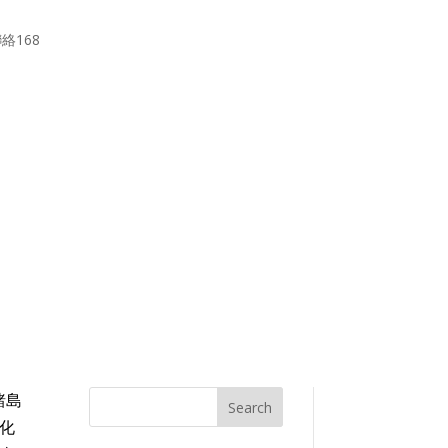
絡168
諸島
Search
綠化