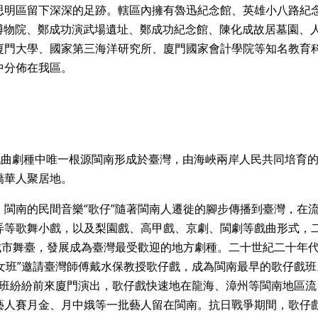
思明區留下深深的足跡。轄區內擁有魯迅紀念館、英雄小八路紀
僑博物院、鄭成功演武場遺址、鄭成功紀念館、陳化成故居墓園、
廈門大學、國家第三海洋研究所、廈門國家會計學院等知名教育
中分佈在我區。
戲曲劇種中唯一根源閩南形成於臺灣，由海峽兩岸人民共同培育
僑華人聚居地。
閩南的民間音樂“歌仔”隨著閩南人遷徙的腳步傳播到臺灣，在
弄等歌舞小戲，以及梨園戲、高甲戲、京劇、閩劇等戲曲形式，
城市舞臺，發展成為臺灣最受歡迎的地方劇種。二十世紀二十年
新女班”邀請臺灣師傅戴水保教授歌仔戲，成為閩南最早的歌仔戲班
仔戲班紛紛前來廈門演出，歌仔戲快速地在龍海、漳州等閩南地區流
藝人賽月金、月中娥等一批藝人留在閩南。抗日戰爭期間，歌仔