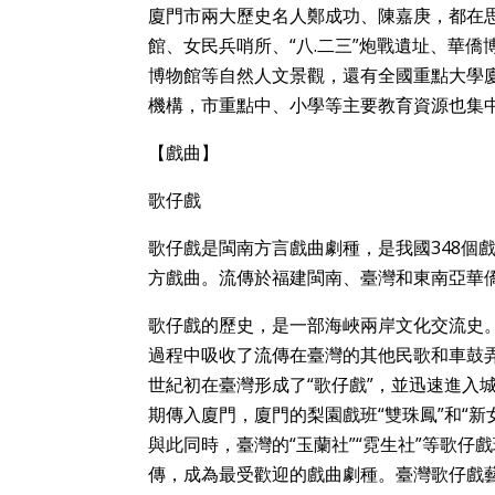
廈門市兩大歷史名人鄭成功、陳嘉庚，都在
館、女民兵哨所、“八.二三”炮戰遺址、華
博物館等自然人文景觀，還有全國重點大學
機構，市重點中、小學等主要教育資源也集
【戲曲】
歌仔戲
歌仔戲是閩南方言戲曲劇種，是我國348個
方戲曲。流傳於福建閩南、臺灣和東南亞華
歌仔戲的歷史，是一部海峽兩岸文化交流史。
過程中吸收了流傳在臺灣的其他民歌和車鼓
世紀初在臺灣形成了“歌仔戲”，並迅速進入
期傳入廈門，廈門的梨園戲班“雙珠鳳”和“
與此同時，臺灣的“玉蘭社”“霓生社”等歌
傳，成為最受歡迎的戲曲劇種。臺灣歌仔戲