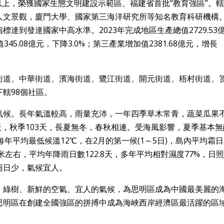
%以上，榮獲國家生態文明建設示範區、福建省首批“教育強區”。
人文景觀，廈門大學、國家第三海洋研究所等知名教育科研機構
達到發達國家中高水準。2023年完成地區生產總值2729.53
45.08億元，下降3.0%；第三產業增加值2381.68億元，增長
街道、中華街道、濱海街道、鷺江街道、開元街道、梧村街道、
轄98個社區。
氣候。長年氣溫較高，雨量充沛，一年四季草木常青，蔬菜瓜果
天，秋季103天，長夏無冬，春秋相連。受海風影響，夏季基本無
每年平均最低候溫12℃，在2月的第一候(1～5日)，島內平均霜日
米左右，平均年降雨日數122.8天，多年平均相對濕度77%，日
，雨日少，氣候宜人。
、綠樹、新鮮的空氣、宜人的氣候，為思明區成為中國最美麗的
思明區在創建全國強區的拼搏中成為海峽西岸經濟區最活躍的區