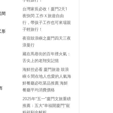
台灣家長必收！廈門2天1
民間
夜快閃 工作Ｘ旅遊自由
行，帶孩子工作也可來場親
子輕旅行！
又形
夜宿鼓浪嶼之廈門四天三夜
浪曼行
藏在馬巷街的百年煙火氣：
初
舌尖上的老翔安記憶
海鮮控必看 廈門旅遊 鼓浪
嶼 6 間在地人也愛的人氣海
鮮餐廳必吃菜品推薦 海鮮
而
餐廳平均消費價格
2025年“五一”廈門文旅重磅
推薦：五大“幸福開廈門”寵
粉福利全解析