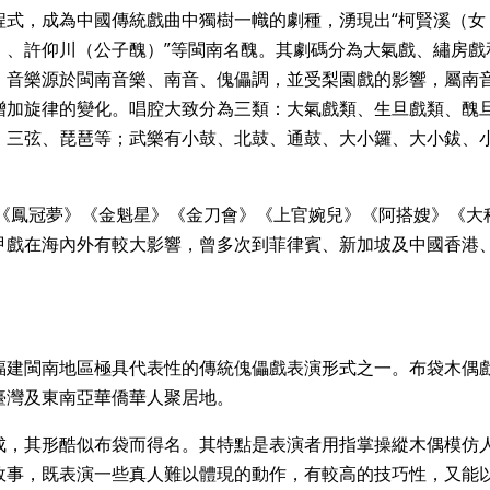
程式，成為中國傳統戲曲中獨樹一幟的劇種，湧現出“柯賢溪（女
）、許仰川（公子醜）”等閩南名醜。其劇碼分為大氣戲、繡房戲
。音樂源於閩南音樂、南音、傀儡調，並受梨園戲的影響，屬南
增加旋律的變化。唱腔大致分為三類：大氣戲類、生旦戲類、醜
、三弦、琵琶等；武樂有小鼓、北鼓、通鼓、大小鑼、大小鈸、
》《鳳冠夢》《金魁星》《金刀會》《上官婉兒》《阿搭嫂》《大
甲戲在海內外有較大影響，曾多次到菲律賓、新加坡及中國香港
福建閩南地區極具代表性的傳統傀儡戲表演形式之一。布袋木偶
臺灣及東南亞華僑華人聚居地。
成，其形酷似布袋而得名。其特點是表演者用指掌操縱木偶模仿
故事，既表演一些真人難以體現的動作，有較高的技巧性，又能