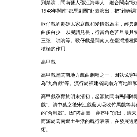
到禁演，閩南藝人邵江海等人，融合閩南“歌
1948年閩南“都馬劇團”赴臺演出，把“雜
歌仔戲的劇碼以家庭戲和愛情戲為主，經典
曲多白少，以哭調見長，行當角色苦旦最具
三弦、嗩呐等。歌仔戲是閩南人在臺灣播種
積極的作用。
高甲戲
高甲戲是閩南地方戲曲劇種之一，因執戈穿甲
為“九角戲”等。流行於福建省閩南方言地區
高甲戲孕育於明末清初，起源於閩南民間陣頭
戲”。清中葉之後宋江戲藝人吸收竹馬戲等
的“合興戲”。因“搭高臺，穿盔甲”演出，清
而源於閩南鄉土生活的醜行表演，在發展過
術。