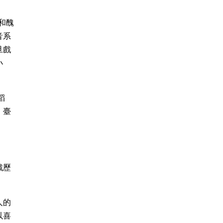
和醜
音系
旦戲
小
稻
、臺
戲歷
人的
以喜