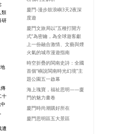
念
廈門-漫步鼓浪嶼3天2夜深
人類
度遊
科研
廈門文旅局以”五種打開方
式”為密鑰，為全球遊客獻
上一份融合激情、文藝與煙
火氣的城市漫遊指南
時空折疊的閩南史詩：全國
的地
首個“嶼說閩南時光幻境”主
題公園五一啟幕
流傳
海上瑰寶，福祉思明——廈
二十
門的魅力畫卷
代中
廈門時尚潮購好所在
。
廈門思明區五大景區
戲遭