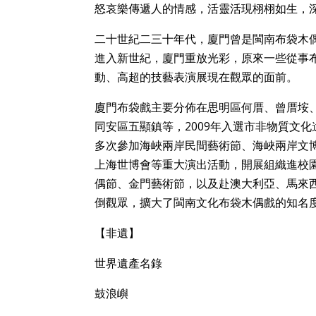
怒哀樂傳遞人的情感，活靈活現栩栩如生，
二十世紀二三十年代，廈門曾是閩南布袋木
進入新世紀，廈門重放光彩，原來一些從事
動、高超的技藝表演展現在觀眾的面前。
廈門布袋戲主要分佈在思明區何厝、曾厝垵
同安區五顯鎮等，2009年入選市非物質文
多次參加海峽兩岸民間藝術節、海峽兩岸文博
上海世博會等重大演出活動，開展組織進校
偶節、金門藝術節，以及赴澳大利亞、馬來
倒觀眾，擴大了閩南文化布袋木偶戲的知名
【非遺】
世界遺產名錄
鼓浪嶼