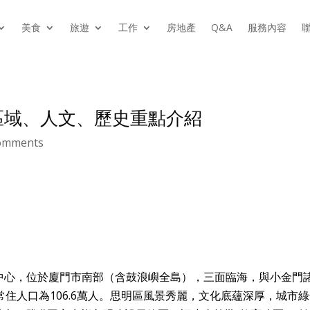
美食
旅遊
工作
房地產
Q&A
服務內容
聯
區區域、人文、歷史重點介紹
omments
中心，位於廈門市南部（含鼓浪嶼全島），三面臨海，與小金門
常住人口為106.6萬人。思明區風景秀麗，文化底蘊深厚，城市