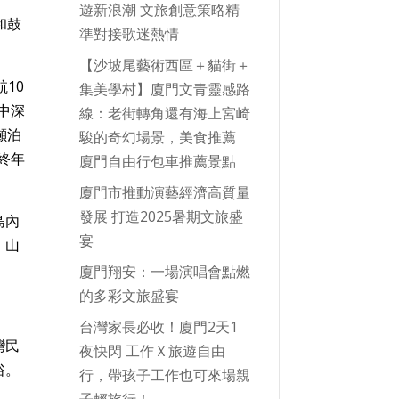
遊新浪潮 文旅創意策略精
和鼓
準對接歌迷熱情
【沙坡尾藝術西區＋貓街＋
10
集美學村】廈門文青靈感路
中深
線：老街轉角還有海上宮崎
噸泊
駿的奇幻場景，美食推薦
終年
廈門自由行包車推薦景點
廈門市推動演藝經濟高質量
發展 打造2025暑期文旅盛
島內
宴
、山
廈門翔安：一場演唱會點燃
的多彩文旅盛宴
台灣家長必收！廈門2天1
灣民
夜快閃 工作Ｘ旅遊自由
俗。
行，帶孩子工作也可來場親
子輕旅行！