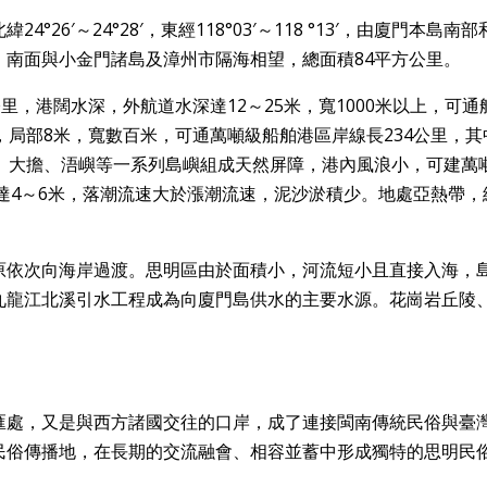
6′～24°28′，東經118°03′～118 °13′，由廈門本島南部
、南面與小金門諸島及漳州市隔海相望，總面積84平方公里。
里，港闊水深，外航道水深達12～25米，寬1000米以上，可通航
，局部8米，寬數百米，可通萬噸級船舶港區岸線長234公里，其
島、大擔、浯嶼等一系列島嶼組成天然屏障，港內風浪小，可建萬
差達4～6米，落潮流速大於漲潮流速，泥沙淤積少。地處亞熱帶，
。
原依次向海岸過渡。思明區由於面積小，河流短小且直接入海，
九龍江北溪引水工程成為向廈門島供水的主要水源。花崗岩丘陵
匯處，又是與西方諸國交往的口岸，成了連接閩南傳統民俗與臺
民俗傳播地，在長期的交流融會、相容並蓄中形成獨特的思明民