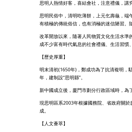
思明人熱情好客，喜結會社，注意禮儀，講
思明民俗中，清明吃薄餅，上元乞壽龜，端
有積極的傳統俗信，也有消極的迷信陋習。
改革開放以來，隨著人民物質文化生活水準
成不少富有時代氣息的社會禮儀、生活習慣
【歷史厚重】
明末清初(1650年)，鄭成功為了抗清複明
年，建制設“思明縣”。
新中國成立後，廈門市劃分行政區域時，為
現思明區系2003年根據國務院、省政府關
成。
【人文薈萃】