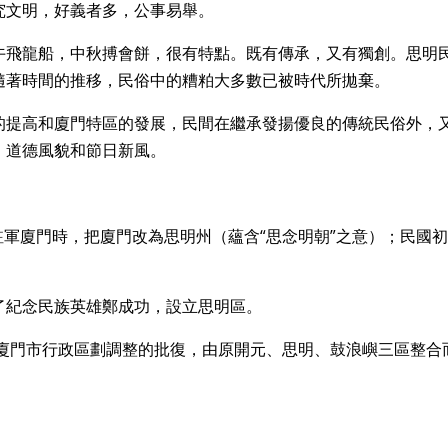
究文明，好義者多，公事易舉。
午飛龍船，中秋搏會餅，很有特點。既有傳承，又有獨創。思明
隨著時間的推移，民俗中的糟粕大多數已被時代所拋棄。
的提高和廈門特區的發展，民間在繼承發揚優良的傳統民俗外，
、道德風貌和節日新風。
，駐軍廈門時，把廈門改為思明州（蘊含“思念明朝”之意）；民國
了紀念民族英雄鄭成功，設立思明區。
於廈門市行政區劃調整的批復，由原開元、思明、鼓浪嶼三區整合